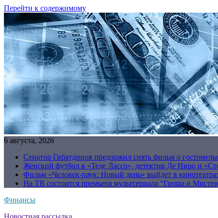
Перейти к содержимому
6 августа, 2026
Сенатор Гибатдинов предложил снять фильм о гостомель
Женский футбол в «Теде Лассо», детектив Де Ниро и «Сто
Фильм «Человек-паук: Новый день» выйдет в кинотеатрах
На ТВ состоится премьера мультсериала “Гроша и Мисте
Финансы
Новостная рассылка