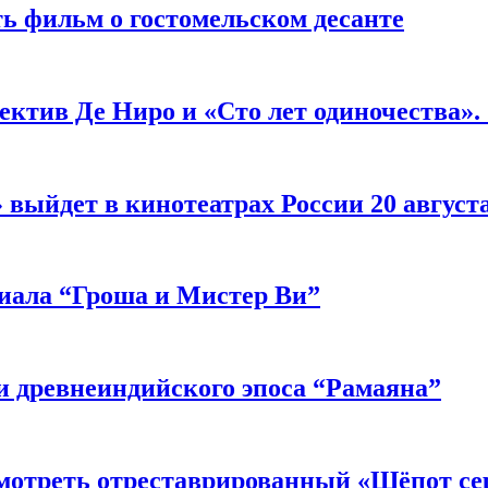
ь фильм о гостомельском десанте
ектив Де Ниро и «Сто лет одиночества».
выйдет в кинотеатрах России 20 август
риала “Гроша и Мистер Ви”
 древнеиндийского эпоса “Рамаяна”
мотреть отреставрированный «Шёпот се