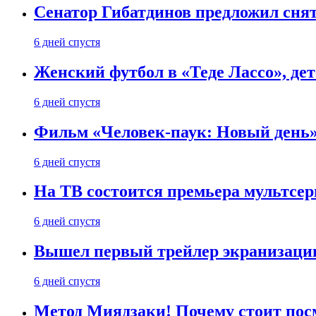
Сенатор Гибатдинов предложил снят
6 дней спустя
Женский футбол в «Теде Лассо», дет
6 дней спустя
Фильм «Человек-паук: Новый день» 
6 дней спустя
На ТВ состоится премьера мультсе
6 дней спустя
Вышел первый трейлер экранизации
6 дней спустя
Метод Миядзаки! Почему стоит пос