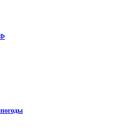
РФ
 погоды