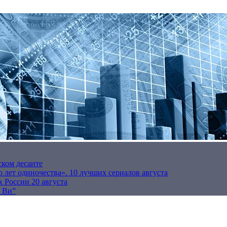
ском десанте
 лет одиночества». 10 лучших сериалов августа
 России 20 августа
р Ви”