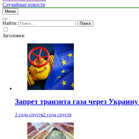
Случайные новости
Меню
Найти:
Заголовки
Запрет транзита газа через Украин
2 года спустя
2 года спустя