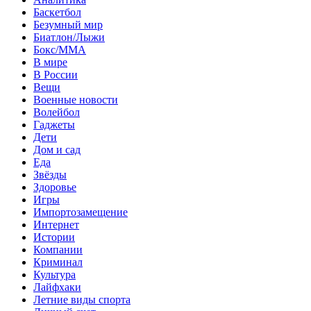
Баскетбол
Безумный мир
Биатлон/Лыжи
Бокс/MMA
В мире
В России
Вещи
Военные новости
Волейбол
Гаджеты
Дети
Дом и сад
Еда
Звёзды
Здоровье
Игры
Импортозамещение
Интернет
Истории
Компании
Криминал
Культура
Лайфхаки
Летние виды спорта