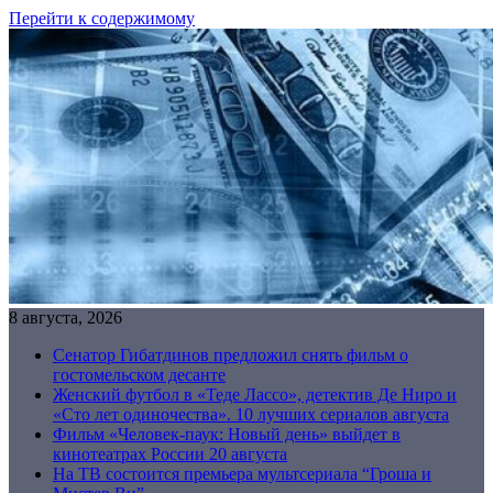
Перейти к содержимому
8 августа, 2026
Сенатор Гибатдинов предложил снять фильм о
гостомельском десанте
Женский футбол в «Теде Лассо», детектив Де Ниро и
«Сто лет одиночества». 10 лучших сериалов августа
Фильм «Человек-паук: Новый день» выйдет в
кинотеатрах России 20 августа
На ТВ состоится премьера мультсериала “Гроша и