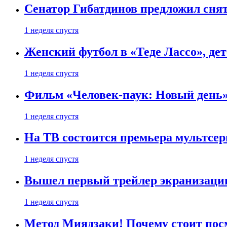
Сенатор Гибатдинов предложил снят
1 неделя спустя
Женский футбол в «Теде Лассо», дет
1 неделя спустя
Фильм «Человек-паук: Новый день» 
1 неделя спустя
На ТВ состоится премьера мультсе
1 неделя спустя
Вышел первый трейлер экранизации
1 неделя спустя
Метод Миядзаки! Почему стоит пос