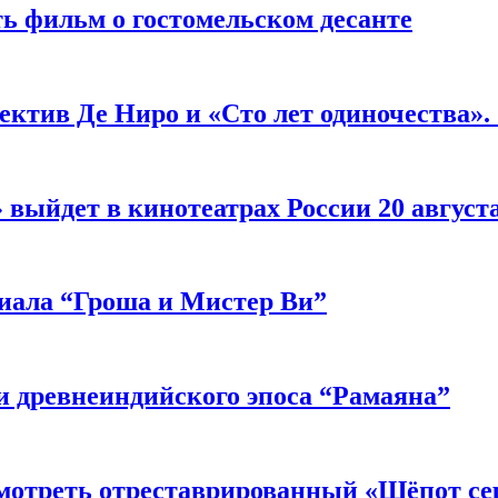
ь фильм о гостомельском десанте
ектив Де Ниро и «Сто лет одиночества».
выйдет в кинотеатрах России 20 август
риала “Гроша и Мистер Ви”
 древнеиндийского эпоса “Рамаяна”
мотреть отреставрированный «Шёпот се