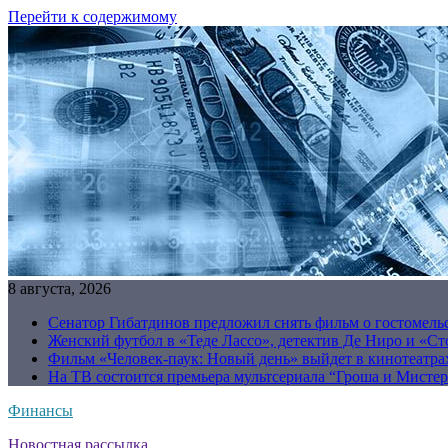
Перейти к содержимому
8 августа, 2026
Сенатор Гибатдинов предложил снять фильм о гостомель
Женский футбол в «Теде Лассо», детектив Де Ниро и «Сто
Фильм «Человек-паук: Новый день» выйдет в кинотеатрах
На ТВ состоится премьера мультсериала “Гроша и Мисте
Финансы
Новостная рассылка