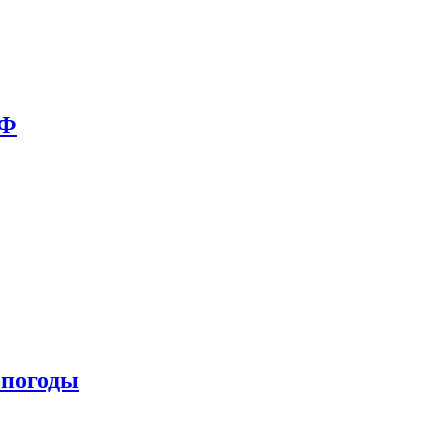
РФ
 погоды