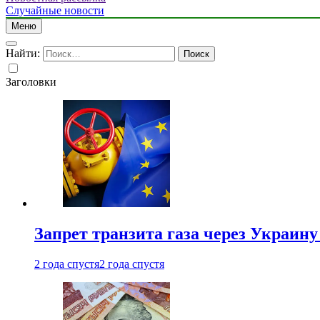
Случайные новости
Меню
Найти:
Заголовки
Запрет транзита газа через Украин
2 года спустя
2 года спустя