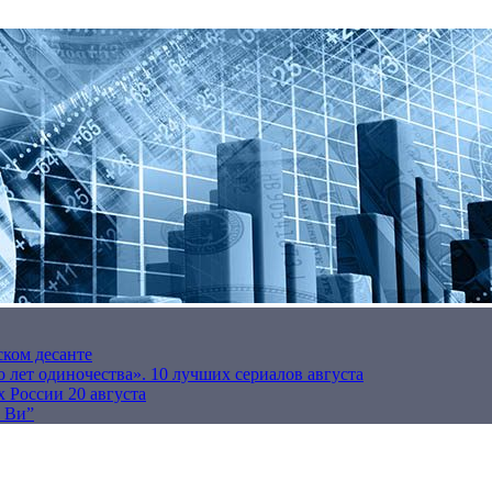
ском десанте
 лет одиночества». 10 лучших сериалов августа
 России 20 августа
р Ви”