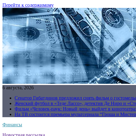
Перейти к содержимому
6 августа, 2026
Сенатор Гибатдинов предложил снять фильм о гостомель
Женский футбол в «Теде Лассо», детектив Де Ниро и «Сто
Фильм «Человек-паук: Новый день» выйдет в кинотеатрах
На ТВ состоится премьера мультсериала “Гроша и Мисте
Финансы
Новостная рассылка