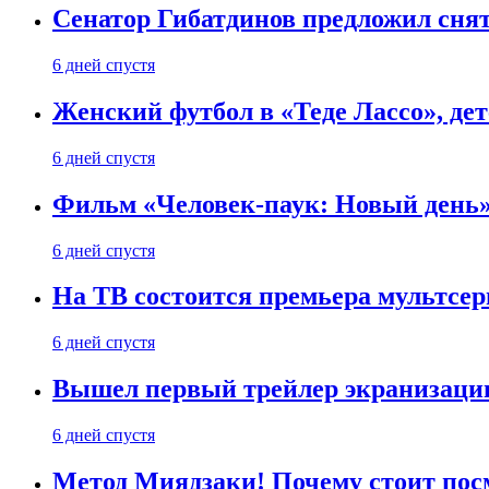
Сенатор Гибатдинов предложил снят
6 дней спустя
Женский футбол в «Теде Лассо», дет
6 дней спустя
Фильм «Человек-паук: Новый день» 
6 дней спустя
На ТВ состоится премьера мультсе
6 дней спустя
Вышел первый трейлер экранизации
6 дней спустя
Метод Миядзаки! Почему стоит пос