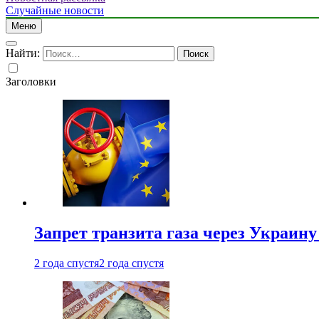
Случайные новости
Меню
Найти:
Заголовки
Запрет транзита газа через Украин
2 года спустя
2 года спустя