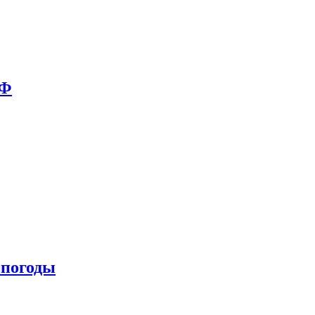
РФ
 погоды