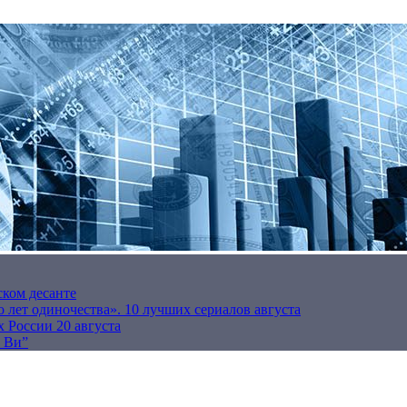
ском десанте
 лет одиночества». 10 лучших сериалов августа
 России 20 августа
р Ви”