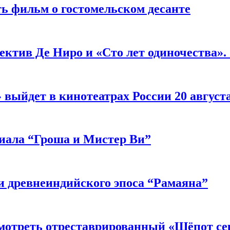
ь фильм о гостомельском десанте
ектив Де Ниро и «Сто лет одиночества».
выйдет в кинотеатрах России 20 август
риала “Гроша и Мистер Ви”
 древнеиндийского эпоса “Рамаяна”
мотреть отреставрированный «Шёпот се