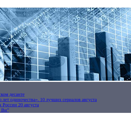
ском десанте
 лет одиночества». 10 лучших сериалов августа
 России 20 августа
р Ви”