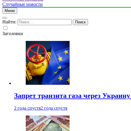
Случайные новости
Меню
Найти:
Заголовки
Запрет транзита газа через Украин
2 года спустя
2 года спустя