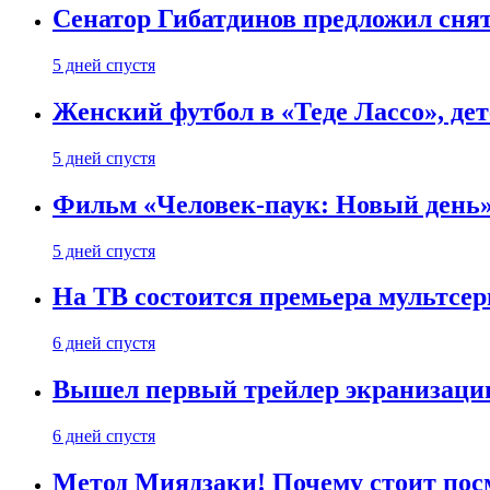
Сенатор Гибатдинов предложил снят
5 дней спустя
Женский футбол в «Теде Лассо», дет
5 дней спустя
Фильм «Человек-паук: Новый день» 
5 дней спустя
На ТВ состоится премьера мультсе
6 дней спустя
Вышел первый трейлер экранизации
6 дней спустя
Метод Миядзаки! Почему стоит пос