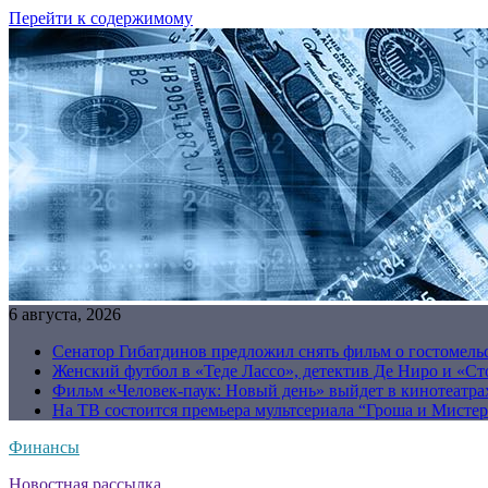
Перейти к содержимому
6 августа, 2026
Сенатор Гибатдинов предложил снять фильм о гостомель
Женский футбол в «Теде Лассо», детектив Де Ниро и «Сто
Фильм «Человек-паук: Новый день» выйдет в кинотеатрах
На ТВ состоится премьера мультсериала “Гроша и Мисте
Финансы
Новостная рассылка