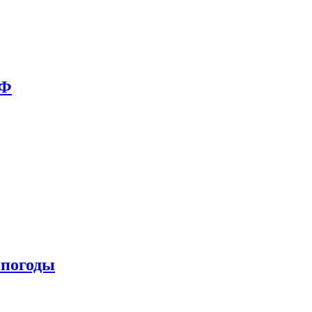
РФ
 погоды