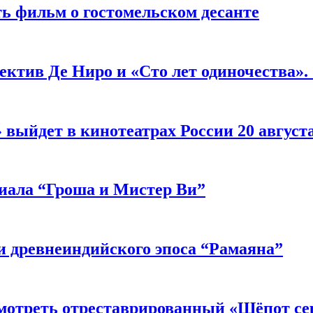
ь фильм о гостомельском десанте
ектив Де Ниро и «Сто лет одиночества».
выйдет в кинотеатрах России 20 август
риала “Гроша и Мистер Ви”
 древнеиндийского эпоса “Рамаяна”
мотреть отреставрированный «Шёпот се