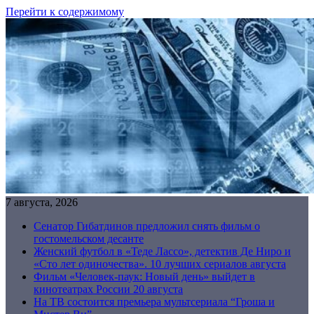
Перейти к содержимому
7 августа, 2026
Сенатор Гибатдинов предложил снять фильм о
гостомельском десанте
Женский футбол в «Теде Лассо», детектив Де Ниро и
«Сто лет одиночества». 10 лучших сериалов августа
Фильм «Человек-паук: Новый день» выйдет в
кинотеатрах России 20 августа
На ТВ состоится премьера мультсериала “Гроша и