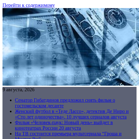
Перейти к содержимому
9 августа, 2026
Сенатор Гибатдинов предложил снять фильм о
гостомельском десанте
Женский футбол в «Теде Лассо», детектив Де Ниро и
«Сто лет одиночества». 10 лучших сериалов августа
Фильм «Человек-паук: Новый день» выйдет в
кинотеатрах России 20 августа
На ТВ состоится премьера мультсериала “Гроша и