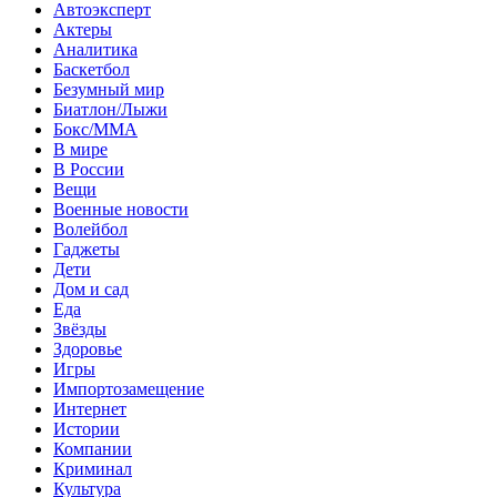
Автоэксперт
Актеры
Аналитика
Баскетбол
Безумный мир
Биатлон/Лыжи
Бокс/MMA
В мире
В России
Вещи
Военные новости
Волейбол
Гаджеты
Дети
Дом и сад
Еда
Звёзды
Здоровье
Игры
Импортозамещение
Интернет
Истории
Компании
Криминал
Культура