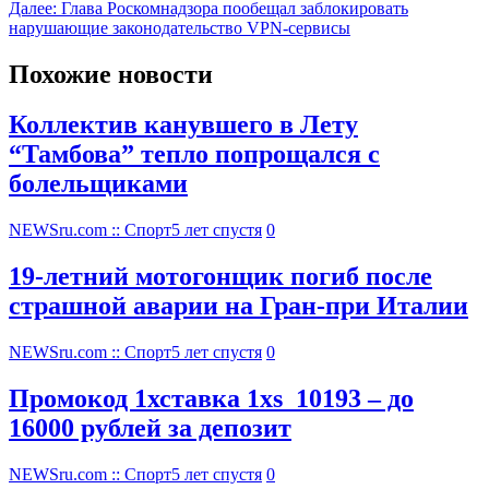
Далее:
Глава Роскомнадзора пообещал заблокировать
нарушающие законодательство VPN-сервисы
Похожие новости
Коллектив канувшего в Лету
“Тамбова” тепло попрощался с
болельщиками
NEWSru.com :: Спорт
5 лет спустя
0
19-летний мотогонщик погиб после
страшной аварии на Гран-при Италии
NEWSru.com :: Спорт
5 лет спустя
0
Промокод 1хставка 1xs_10193 – до
16000 рублей за депозит
NEWSru.com :: Спорт
5 лет спустя
0