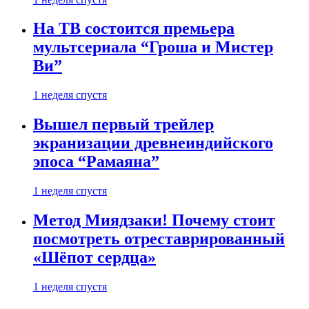
На ТВ состоится премьера
мультсериала “Гроша и Мистер
Ви”
1 неделя спустя
Вышел первый трейлер
экранизации древнеиндийского
эпоса “Рамаяна”
1 неделя спустя
Метод Миядзаки! Почему стоит
посмотреть отреставрированный
«Шёпот сердца»
1 неделя спустя