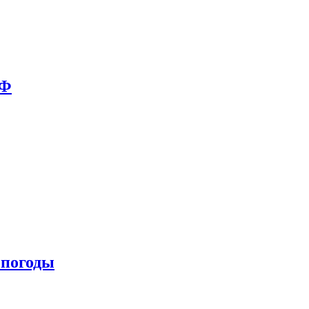
РФ
 погоды