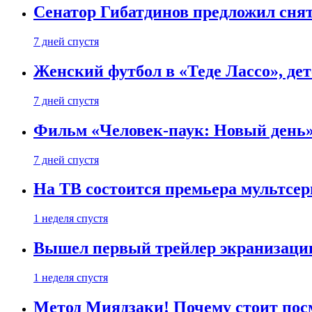
Сенатор Гибатдинов предложил снят
7 дней спустя
Женский футбол в «Теде Лассо», дет
7 дней спустя
Фильм «Человек-паук: Новый день» 
7 дней спустя
На ТВ состоится премьера мультсе
1 неделя спустя
Вышел первый трейлер экранизации
1 неделя спустя
Метод Миядзаки! Почему стоит пос