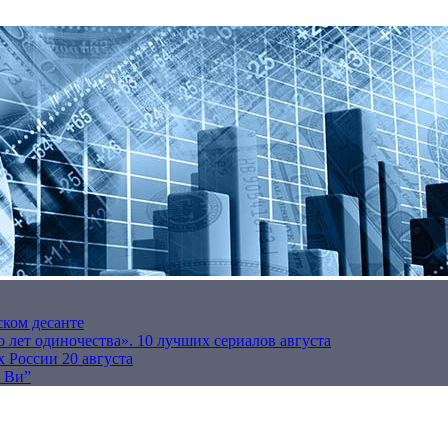
ском десанте
 лет одиночества». 10 лучших сериалов августа
 России 20 августа
р Ви”