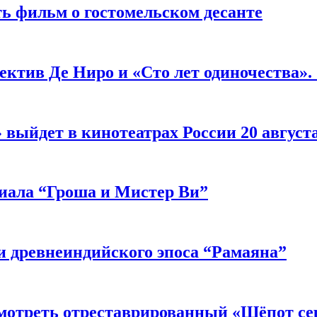
ь фильм о гостомельском десанте
ектив Де Ниро и «Сто лет одиночества».
выйдет в кинотеатрах России 20 август
риала “Гроша и Мистер Ви”
 древнеиндийского эпоса “Рамаяна”
мотреть отреставрированный «Шёпот се