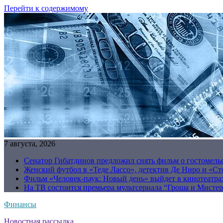
Перейти к содержимому
7 августа, 2026
Сенатор Гибатдинов предложил снять фильм о гостомель
Женский футбол в «Теде Лассо», детектив Де Ниро и «Сто
Фильм «Человек-паук: Новый день» выйдет в кинотеатрах
На ТВ состоится премьера мультсериала “Гроша и Мисте
Финансы
Новостная рассылка