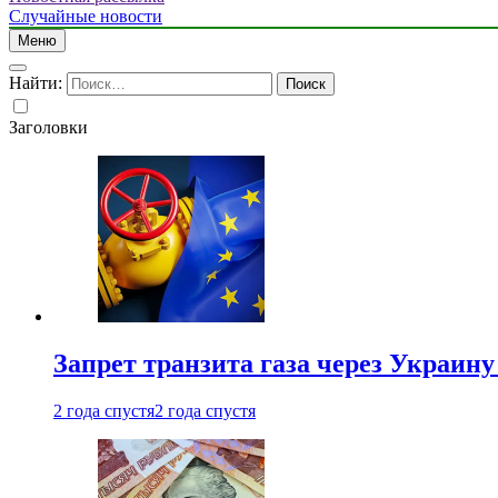
Случайные новости
Меню
Найти:
Заголовки
Запрет транзита газа через Украин
2 года спустя
2 года спустя