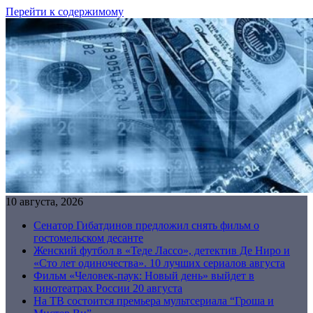
Перейти к содержимому
10 августа, 2026
Сенатор Гибатдинов предложил снять фильм о
гостомельском десанте
Женский футбол в «Теде Лассо», детектив Де Ниро и
«Сто лет одиночества». 10 лучших сериалов августа
Фильм «Человек-паук: Новый день» выйдет в
кинотеатрах России 20 августа
На ТВ состоится премьера мультсериала “Гроша и