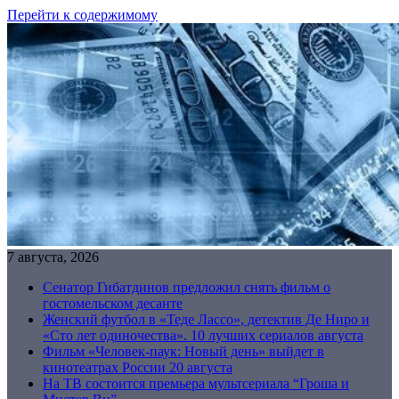
Перейти к содержимому
7 августа, 2026
Сенатор Гибатдинов предложил снять фильм о
гостомельском десанте
Женский футбол в «Теде Лассо», детектив Де Ниро и
«Сто лет одиночества». 10 лучших сериалов августа
Фильм «Человек-паук: Новый день» выйдет в
кинотеатрах России 20 августа
На ТВ состоится премьера мультсериала “Гроша и