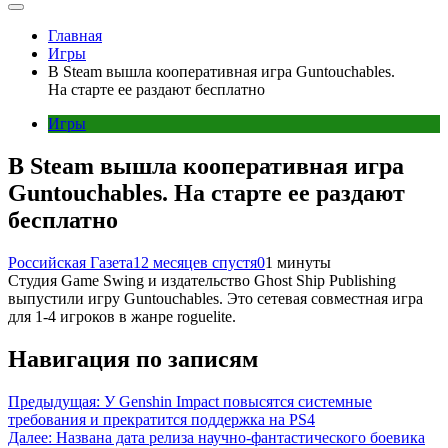
Главная
Игры
В Steam вышла кооперативная игра Guntouchables.
На старте ее раздают бесплатно
Игры
В Steam вышла кооперативная игра
Guntouchables. На старте ее раздают
бесплатно
Российская Газета
12 месяцев спустя
0
1 минуты
Студия Game Swing и издательство Ghost Ship Publishing
выпустили игру Guntouchables. Это сетевая совместная игра
для 1-4 игроков в жанре roguelite.
Навигация по записям
Предыдущая:
У Genshin Impact повысятся системные
требования и прекратится поддержка на PS4
Далее:
Названа дата релиза научно-фантастического боевика