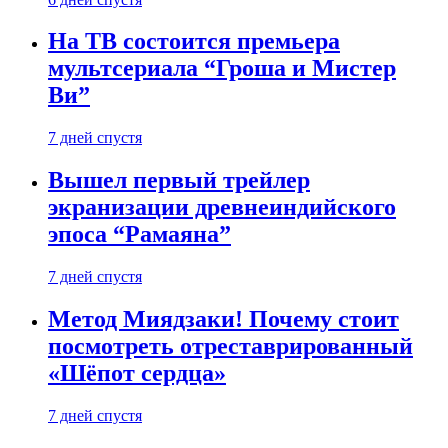
На ТВ состоится премьера
мультсериала “Гроша и Мистер
Ви”
7 дней спустя
Вышел первый трейлер
экранизации древнеиндийского
эпоса “Рамаяна”
7 дней спустя
Метод Миядзаки! Почему стоит
посмотреть отреставрированный
«Шёпот сердца»
7 дней спустя