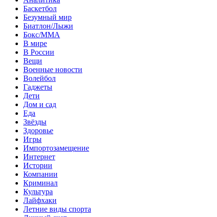
Баскетбол
Безумный мир
Биатлон/Лыжи
Бокс/MMA
В мире
В России
Вещи
Военные новости
Волейбол
Гаджеты
Дети
Дом и сад
Еда
Звёзды
Здоровье
Игры
Импортозамещение
Интернет
Истории
Компании
Криминал
Культура
Лайфхаки
Летние виды спорта