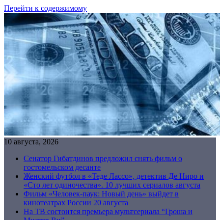
Перейти к содержимому
10 августа, 2026
Сенатор Гибатдинов предложил снять фильм о
гостомельском десанте
Женский футбол в «Теде Лассо», детектив Де Ниро и
«Сто лет одиночества». 10 лучших сериалов августа
Фильм «Человек-паук: Новый день» выйдет в
кинотеатрах России 20 августа
На ТВ состоится премьера мультсериала “Гроша и