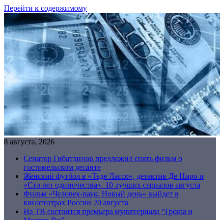
Перейти к содержимому
8 августа, 2026
Сенатор Гибатдинов предложил снять фильм о
гостомельском десанте
Женский футбол в «Теде Лассо», детектив Де Ниро и
«Сто лет одиночества». 10 лучших сериалов августа
Фильм «Человек-паук: Новый день» выйдет в
кинотеатрах России 20 августа
На ТВ состоится премьера мультсериала “Гроша и