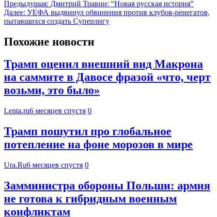
Предыдущая:
Дмитрий Травин: “Новая русская история”
Далее:
УЕФА выдвинул обвинения против клубов-ренегатов,
пытавшихся создать Суперлигу
Похожие новости
Трамп оценил внешний вид Макрона
на саммите в Давосе фразой «что, черт
возьми, это было»
Lenta.ru
6 месяцев спустя
0
Трамп пошутил про глобальное
потепление на фоне морозов в мире
Ura.Ru
6 месяцев спустя
0
Замминистра обороны Польши: армия
не готова к гибридным военным
конфликтам