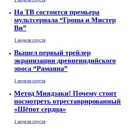
На ТВ состоится премьера
мультсериала “Гроша и Мистер
Ви”
1 неделя спустя
Вышел первый трейлер
экранизации древнеиндийского
эпоса “Рамаяна”
1 неделя спустя
Метод Миядзаки! Почему стоит
посмотреть отреставрированный
«Шёпот сердца»
1 неделя спустя