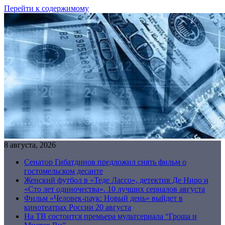
Перейти к содержимому
8 августа, 2026
Сенатор Гибатдинов предложил снять фильм о
гостомельском десанте
Женский футбол в «Теде Лассо», детектив Де Ниро и
«Сто лет одиночества». 10 лучших сериалов августа
Фильм «Человек-паук: Новый день» выйдет в
кинотеатрах России 20 августа
На ТВ состоится премьера мультсериала “Гроша и