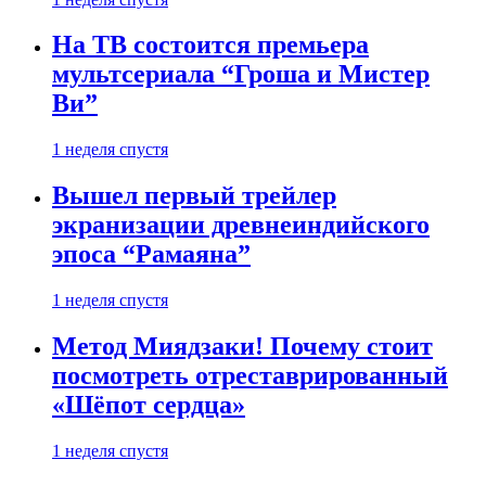
На ТВ состоится премьера
мультсериала “Гроша и Мистер
Ви”
1 неделя спустя
Вышел первый трейлер
экранизации древнеиндийского
эпоса “Рамаяна”
1 неделя спустя
Метод Миядзаки! Почему стоит
посмотреть отреставрированный
«Шёпот сердца»
1 неделя спустя