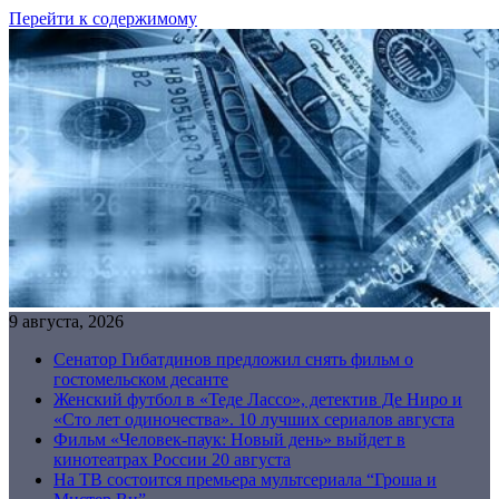
Перейти к содержимому
9 августа, 2026
Сенатор Гибатдинов предложил снять фильм о
гостомельском десанте
Женский футбол в «Теде Лассо», детектив Де Ниро и
«Сто лет одиночества». 10 лучших сериалов августа
Фильм «Человек-паук: Новый день» выйдет в
кинотеатрах России 20 августа
На ТВ состоится премьера мультсериала “Гроша и