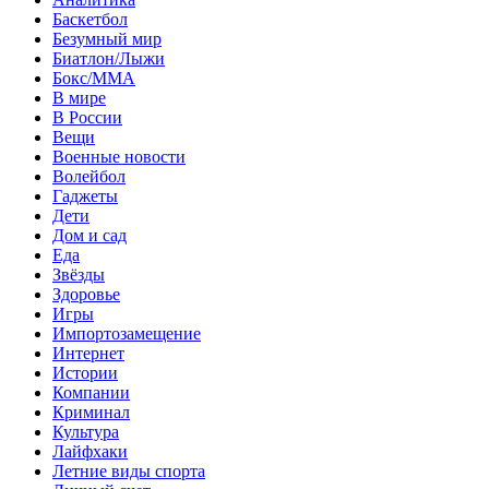
Баскетбол
Безумный мир
Биатлон/Лыжи
Бокс/MMA
В мире
В России
Вещи
Военные новости
Волейбол
Гаджеты
Дети
Дом и сад
Еда
Звёзды
Здоровье
Игры
Импортозамещение
Интернет
Истории
Компании
Криминал
Культура
Лайфхаки
Летние виды спорта