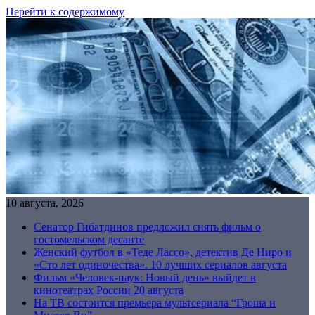
Перейти к содержимому
10 августа, 2026
Сенатор Гибатдинов предложил снять фильм о
гостомельском десанте
Женский футбол в «Теде Лассо», детектив Де Ниро и
«Сто лет одиночества». 10 лучших сериалов августа
Фильм «Человек-паук: Новый день» выйдет в
кинотеатрах России 20 августа
На ТВ состоится премьера мультсериала “Гроша и