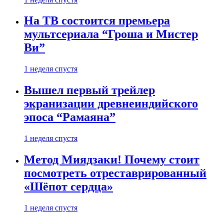
На ТВ состоится премьера
мультсериала “Гроша и Мистер
Ви”
1 неделя спустя
Вышел первый трейлер
экранизации древнеиндийского
эпоса “Рамаяна”
1 неделя спустя
Метод Миядзаки! Почему стоит
посмотреть отреставрированный
«Шёпот сердца»
1 неделя спустя