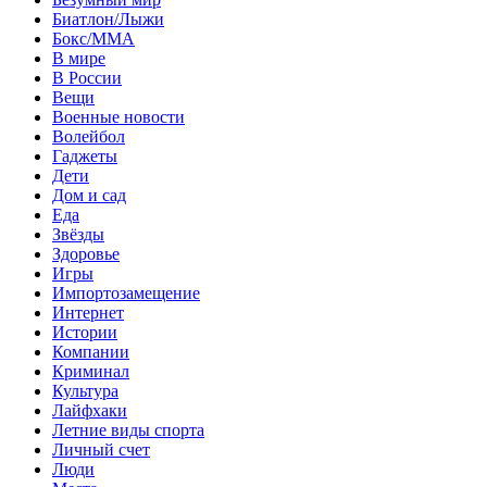
Биатлон/Лыжи
Бокс/MMA
В мире
В России
Вещи
Военные новости
Волейбол
Гаджеты
Дети
Дом и сад
Еда
Звёзды
Здоровье
Игры
Импортозамещение
Интернет
Истории
Компании
Криминал
Культура
Лайфхаки
Летние виды спорта
Личный счет
Люди