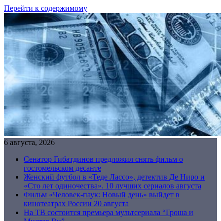
Перейти к содержимому
6 августа, 2026
Сенатор Гибатдинов предложил снять фильм о
гостомельском десанте
Женский футбол в «Теде Лассо», детектив Де Ниро и
«Сто лет одиночества». 10 лучших сериалов августа
Фильм «Человек-паук: Новый день» выйдет в
кинотеатрах России 20 августа
На ТВ состоится премьера мультсериала “Гроша и