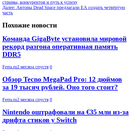
стримы, конкурентов и путь к успеху
Далее:
Авторы Dead Space предлагали EA создать четвёртую
часть
Похожие новости
Команда GigaByte установила мировой
рекорд разгона оперативная память
DDR5
Ferra.ru
2 месяца спустя
0
Обзор Tecno MegaPad Pro: 12 дюймов
за 19 тысяч рублей. Оно того стоит?
Ferra.ru
2 месяца спустя
0
Nintendo оштрафовали на €35 млн из-за
дрифта стиков у Switch