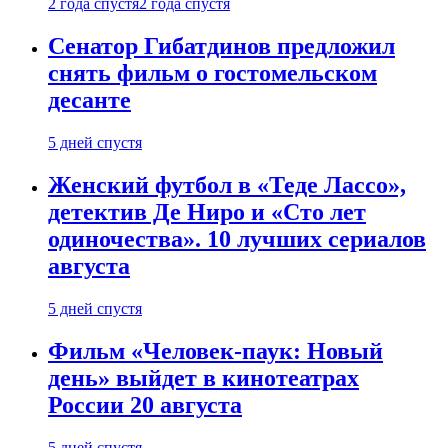
2 года спустя
2 года спустя
Сенатор Гибатдинов предложил
снять фильм о гостомельском
десанте
5 дней спустя
Женский футбол в «Теде Лассо»,
детектив Де Ниро и «Сто лет
одиночества». 10 лучших сериалов
августа
5 дней спустя
Фильм «Человек-паук: Новый
день» выйдет в кинотеатрах
России 20 августа
5 дней спустя