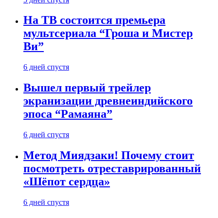
На ТВ состоится премьера
мультсериала “Гроша и Мистер
Ви”
6 дней спустя
Вышел первый трейлер
экранизации древнеиндийского
эпоса “Рамаяна”
6 дней спустя
Метод Миядзаки! Почему стоит
посмотреть отреставрированный
«Шёпот сердца»
6 дней спустя