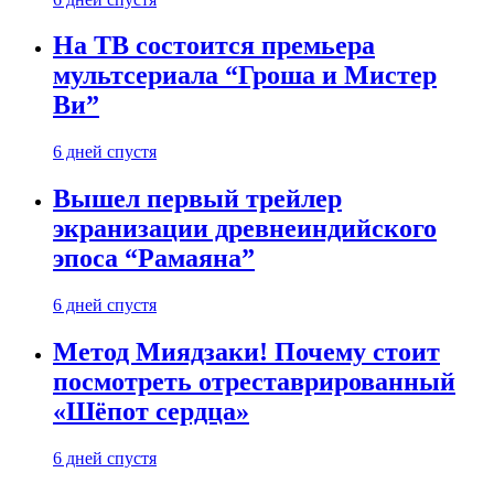
На ТВ состоится премьера
мультсериала “Гроша и Мистер
Ви”
6 дней спустя
Вышел первый трейлер
экранизации древнеиндийского
эпоса “Рамаяна”
6 дней спустя
Метод Миядзаки! Почему стоит
посмотреть отреставрированный
«Шёпот сердца»
6 дней спустя