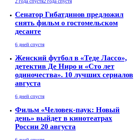
2 года спустя
2 года спустя
Сенатор Гибатдинов предложил
снять фильм о гостомельском
десанте
6 дней спустя
Женский футбол в «Теде Лассо»,
детектив Де Ниро и «Сто лет
одиночества». 10 лучших сериалов
августа
6 дней спустя
Фильм «Человек-паук: Новый
день» выйдет в кинотеатрах
России 20 августа
6 дней спустя