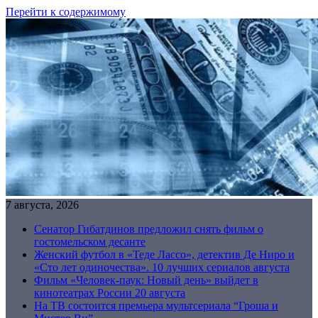
Перейти к содержимому
7 августа, 2026
Сенатор Гибатдинов предложил снять фильм о
гостомельском десанте
Женский футбол в «Теде Лассо», детектив Де Ниро и
«Сто лет одиночества». 10 лучших сериалов августа
Фильм «Человек-паук: Новый день» выйдет в
кинотеатрах России 20 августа
На ТВ состоится премьера мультсериала “Гроша и