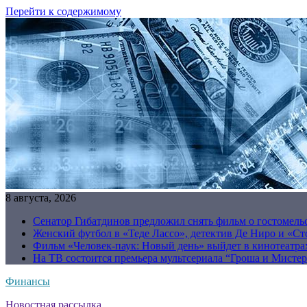
Перейти к содержимому
8 августа, 2026
Сенатор Гибатдинов предложил снять фильм о гостомель
Женский футбол в «Теде Лассо», детектив Де Ниро и «Сто
Фильм «Человек-паук: Новый день» выйдет в кинотеатрах
На ТВ состоится премьера мультсериала “Гроша и Мисте
Финансы
Новостная рассылка