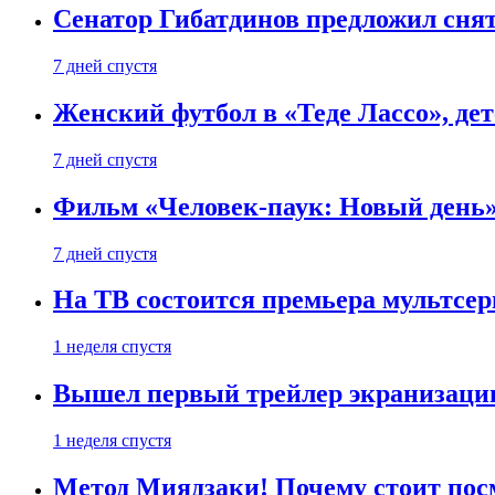
Сенатор Гибатдинов предложил снят
7 дней спустя
Женский футбол в «Теде Лассо», дет
7 дней спустя
Фильм «Человек-паук: Новый день» 
7 дней спустя
На ТВ состоится премьера мультсе
1 неделя спустя
Вышел первый трейлер экранизации
1 неделя спустя
Метод Миядзаки! Почему стоит пос