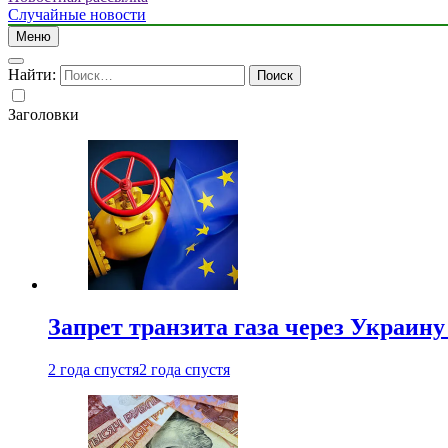
Случайные новости
Меню
Найти:
Заголовки
Запрет транзита газа через Украин
2 года спустя
2 года спустя