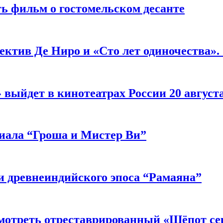
ь фильм о гостомельском десанте
ектив Де Ниро и «Сто лет одиночества».
выйдет в кинотеатрах России 20 август
риала “Гроша и Мистер Ви”
 древнеиндийского эпоса “Рамаяна”
мотреть отреставрированный «Шёпот се