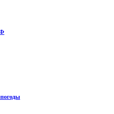
РФ
 погоды