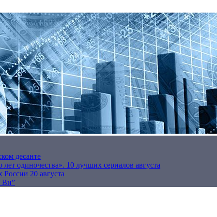
ском десанте
 лет одиночества». 10 лучших сериалов августа
 России 20 августа
р Ви”