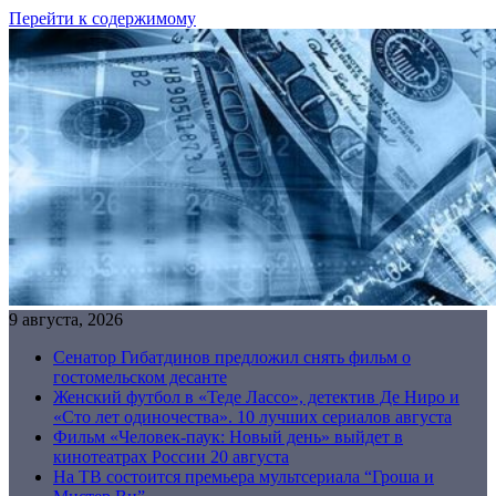
Перейти к содержимому
9 августа, 2026
Сенатор Гибатдинов предложил снять фильм о
гостомельском десанте
Женский футбол в «Теде Лассо», детектив Де Ниро и
«Сто лет одиночества». 10 лучших сериалов августа
Фильм «Человек-паук: Новый день» выйдет в
кинотеатрах России 20 августа
На ТВ состоится премьера мультсериала “Гроша и