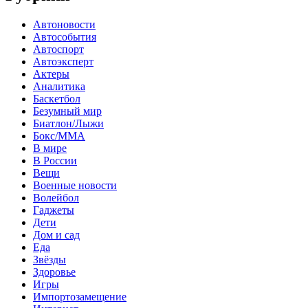
Автоновости
Автособытия
Автоспорт
Автоэксперт
Актеры
Аналитика
Баскетбол
Безумный мир
Биатлон/Лыжи
Бокс/MMA
В мире
В России
Вещи
Военные новости
Волейбол
Гаджеты
Дети
Дом и сад
Еда
Звёзды
Здоровье
Игры
Импортозамещение