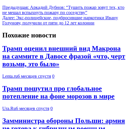
Предыдущая:
Аркадий Дубнов: “Тушить пожар зовут тех, кто
не мешал вспыхнуть пожару по соседству”
Далее:
Экс-полицейские, подбросившие наркотики Ивану
Голунову, получили от пяти до 12 лет колонии
Похожие новости
Трамп оценил внешний вид Макрона
на саммите в Давосе фразой «что, черт
возьми, это было»
Lenta.ru
6 месяцев спустя
0
Трамп пошутил про глобальное
потепление на фоне морозов в мире
Ura.Ru
6 месяцев спустя
0
Замминистра обороны Польши: армия
не готова к гибридным военным