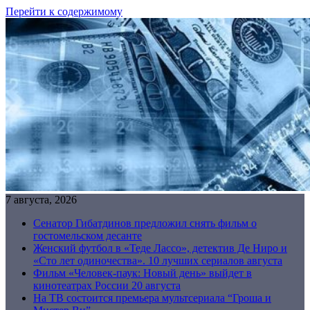
Перейти к содержимому
7 августа, 2026
Сенатор Гибатдинов предложил снять фильм о
гостомельском десанте
Женский футбол в «Теде Лассо», детектив Де Ниро и
«Сто лет одиночества». 10 лучших сериалов августа
Фильм «Человек-паук: Новый день» выйдет в
кинотеатрах России 20 августа
На ТВ состоится премьера мультсериала “Гроша и