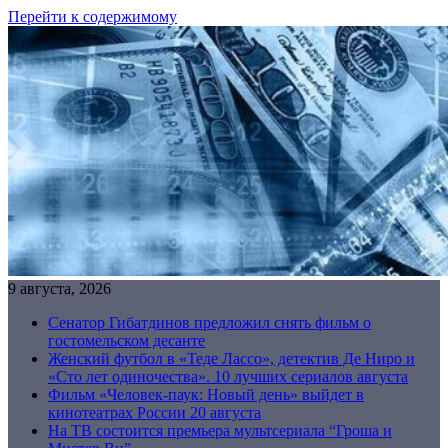
Перейти к содержимому
9 августа, 2026
Сенатор Гибатдинов предложил снять фильм о
гостомельском десанте
Женский футбол в «Теде Лассо», детектив Де Ниро и
«Сто лет одиночества». 10 лучших сериалов августа
Фильм «Человек-паук: Новый день» выйдет в
кинотеатрах России 20 августа
На ТВ состоится премьера мультсериала “Гроша и