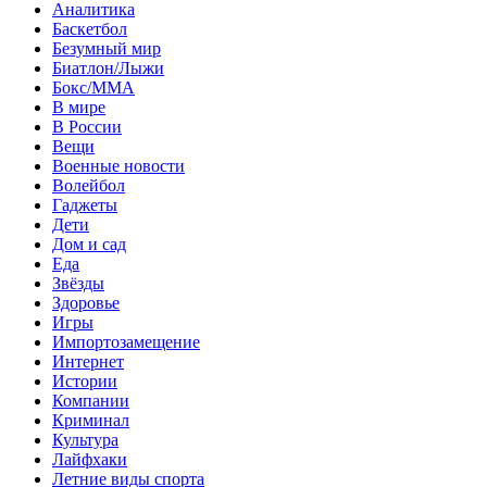
Аналитика
Баскетбол
Безумный мир
Биатлон/Лыжи
Бокс/MMA
В мире
В России
Вещи
Военные новости
Волейбол
Гаджеты
Дети
Дом и сад
Еда
Звёзды
Здоровье
Игры
Импортозамещение
Интернет
Истории
Компании
Криминал
Культура
Лайфхаки
Летние виды спорта