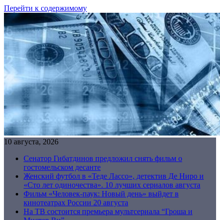
Перейти к содержимому
10 августа, 2026
Сенатор Гибатдинов предложил снять фильм о
гостомельском десанте
Женский футбол в «Теде Лассо», детектив Де Ниро и
«Сто лет одиночества». 10 лучших сериалов августа
Фильм «Человек-паук: Новый день» выйдет в
кинотеатрах России 20 августа
На ТВ состоится премьера мультсериала “Гроша и