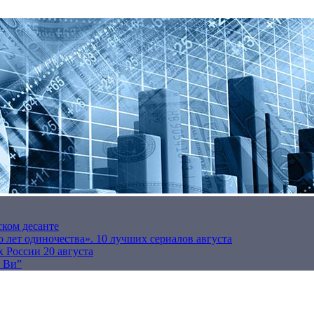
ском десанте
 лет одиночества». 10 лучших сериалов августа
 России 20 августа
р Ви”