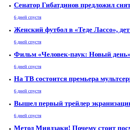
Сенатор Гибатдинов предложил снят
6 дней спустя
Женский футбол в «Теде Лассо», дет
6 дней спустя
Фильм «Человек-паук: Новый день» 
6 дней спустя
На ТВ состоится премьера мультсе
6 дней спустя
Вышел первый трейлер экранизации
6 дней спустя
Метод Миядзаки! Почему стоит пос