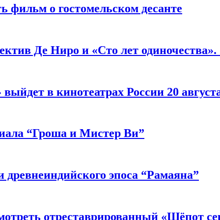
ь фильм о гостомельском десанте
ектив Де Ниро и «Сто лет одиночества».
выйдет в кинотеатрах России 20 август
риала “Гроша и Мистер Ви”
 древнеиндийского эпоса “Рамаяна”
мотреть отреставрированный «Шёпот се