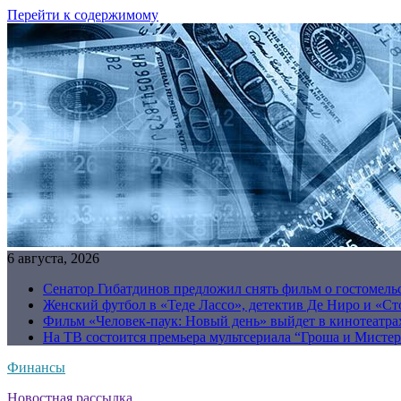
Перейти к содержимому
6 августа, 2026
Сенатор Гибатдинов предложил снять фильм о гостомель
Женский футбол в «Теде Лассо», детектив Де Ниро и «Сто
Фильм «Человек-паук: Новый день» выйдет в кинотеатрах
На ТВ состоится премьера мультсериала “Гроша и Мисте
Финансы
Новостная рассылка