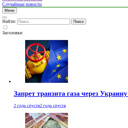
Случайные новости
Меню
Найти:
Заголовки
Запрет транзита газа через Украин
2 года спустя
2 года спустя