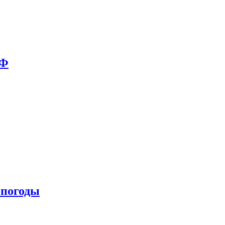
РФ
 погоды