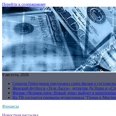
Перейти к содержимому
9 августа, 2026
Сенатор Гибатдинов предложил снять фильм о гостомель
Женский футбол в «Теде Лассо», детектив Де Ниро и «Сто
Фильм «Человек-паук: Новый день» выйдет в кинотеатрах
На ТВ состоится премьера мультсериала “Гроша и Мисте
Финансы
Новостная рассылка