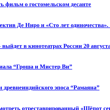
ь фильм о гостомельском десанте
ектив Де Ниро и «Сто лет одиночества».
выйдет в кинотеатрах России 20 август
риала “Гроша и Мистер Ви”
 древнеиндийского эпоса “Рамаяна”
мотреть отреставрированный «Шёпот се