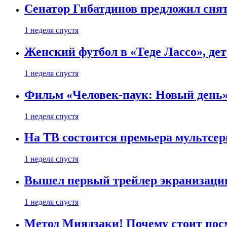
Сенатор Гибатдинов предложил снят
1 неделя спустя
Женский футбол в «Теде Лассо», дет
1 неделя спустя
Фильм «Человек-паук: Новый день» 
1 неделя спустя
На ТВ состоится премьера мультсе
1 неделя спустя
Вышел первый трейлер экранизации
1 неделя спустя
Метод Миядзаки! Почему стоит пос