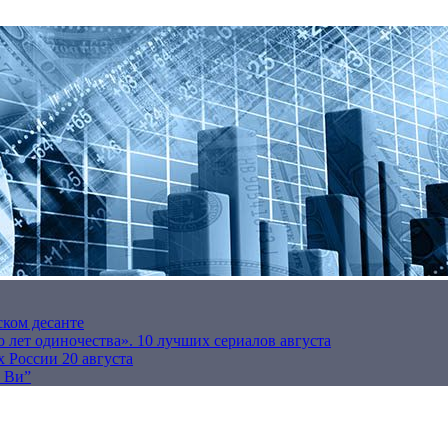
ском десанте
 лет одиночества». 10 лучших сериалов августа
 России 20 августа
р Ви”