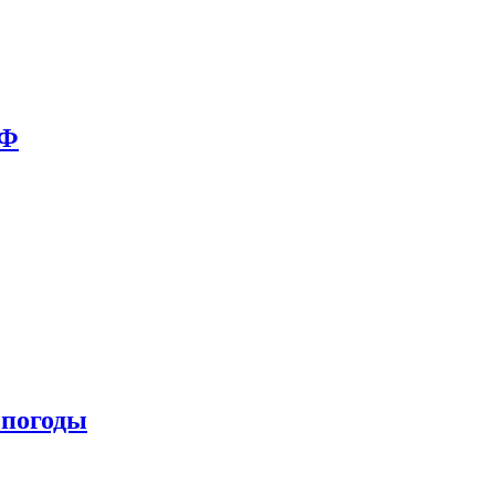
РФ
 погоды