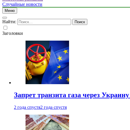
Случайные новости
Меню
Найти:
Заголовки
Запрет транзита газа через Украин
2 года спустя
2 года спустя