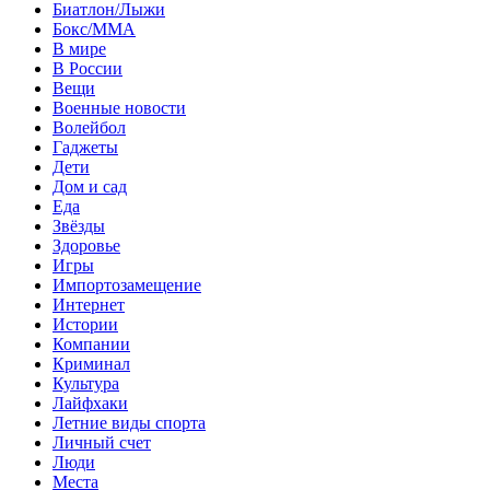
Биатлон/Лыжи
Бокс/MMA
В мире
В России
Вещи
Военные новости
Волейбол
Гаджеты
Дети
Дом и сад
Еда
Звёзды
Здоровье
Игры
Импортозамещение
Интернет
Истории
Компании
Криминал
Культура
Лайфхаки
Летние виды спорта
Личный счет
Люди
Места