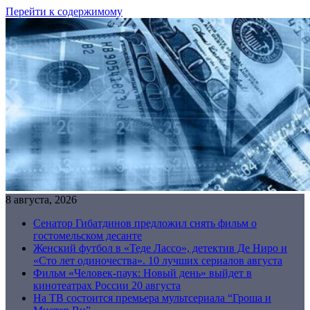
Перейти к содержимому
8 августа, 2026
Сенатор Гибатдинов предложил снять фильм о
гостомельском десанте
Женский футбол в «Теде Лассо», детектив Де Ниро и
«Сто лет одиночества». 10 лучших сериалов августа
Фильм «Человек-паук: Новый день» выйдет в
кинотеатрах России 20 августа
На ТВ состоится премьера мультсериала “Гроша и