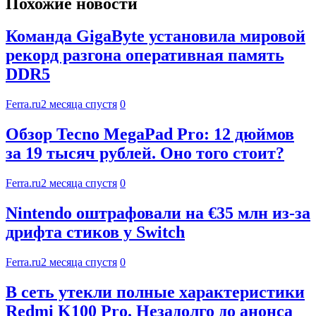
Похожие новости
Команда GigaByte установила мировой
рекорд разгона оперативная память
DDR5
Ferra.ru
2 месяца спустя
0
Обзор Tecno MegaPad Pro: 12 дюймов
за 19 тысяч рублей. Оно того стоит?
Ferra.ru
2 месяца спустя
0
Nintendo оштрафовали на €35 млн из-за
дрифта стиков у Switch
Ferra.ru
2 месяца спустя
0
В сеть утекли полные характеристики
Redmi K100 Pro. Незадолго до анонса