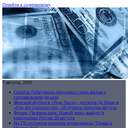
Перейти к содержимому
7 августа, 2026
Сенатор Гибатдинов предложил снять фильм о
гостомельском десанте
Женский футбол в «Теде Лассо», детектив Де Ниро и
«Сто лет одиночества». 10 лучших сериалов августа
Фильм «Человек-паук: Новый день» выйдет в
кинотеатрах России 20 августа
На ТВ состоится премьера мультсериала “Гроша и