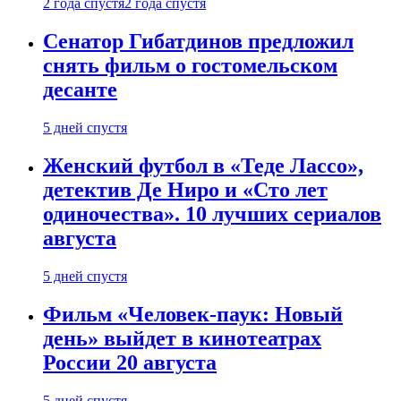
2 года спустя
2 года спустя
Сенатор Гибатдинов предложил
снять фильм о гостомельском
десанте
5 дней спустя
Женский футбол в «Теде Лассо»,
детектив Де Ниро и «Сто лет
одиночества». 10 лучших сериалов
августа
5 дней спустя
Фильм «Человек-паук: Новый
день» выйдет в кинотеатрах
России 20 августа
5 дней спустя