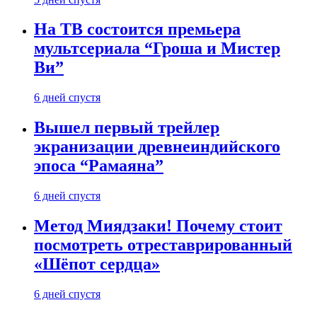
На ТВ состоится премьера
мультсериала “Гроша и Мистер
Ви”
6 дней спустя
Вышел первый трейлер
экранизации древнеиндийского
эпоса “Рамаяна”
6 дней спустя
Метод Миядзаки! Почему стоит
посмотреть отреставрированный
«Шёпот сердца»
6 дней спустя