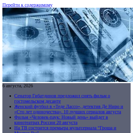
Перейти к содержимому
6 августа, 2026
Сенатор Гибатдинов предложил снять фильм о
гостомельском десанте
Женский футбол в «Теде Лассо», детектив Де Ниро и
«Сто лет одиночества». 10 лучших сериалов августа
Фильм «Человек-паук: Новый день» выйдет в
кинотеатрах России 20 августа
На ТВ состоится премьера мультсериала “Гроша и