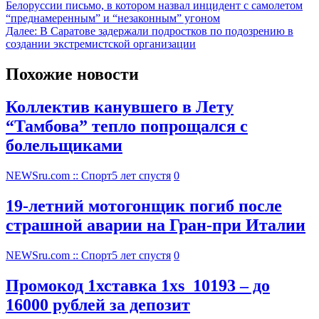
Белоруссии письмо, в котором назвал инцидент с самолетом
“преднамеренным” и “незаконным” угоном
Далее:
В Саратове задержали подростков по подозрению в
создании экстремистской организации
Похожие новости
Коллектив канувшего в Лету
“Тамбова” тепло попрощался с
болельщиками
NEWSru.com :: Спорт
5 лет спустя
0
19-летний мотогонщик погиб после
страшной аварии на Гран-при Италии
NEWSru.com :: Спорт
5 лет спустя
0
Промокод 1хставка 1xs_10193 – до
16000 рублей за депозит