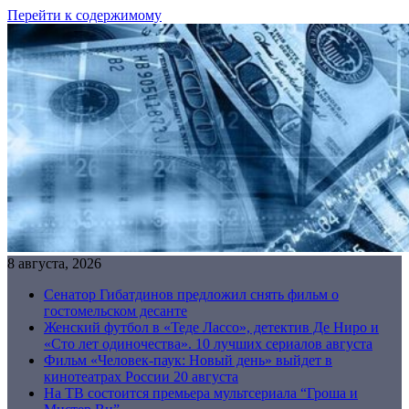
Перейти к содержимому
8 августа, 2026
Сенатор Гибатдинов предложил снять фильм о
гостомельском десанте
Женский футбол в «Теде Лассо», детектив Де Ниро и
«Сто лет одиночества». 10 лучших сериалов августа
Фильм «Человек-паук: Новый день» выйдет в
кинотеатрах России 20 августа
На ТВ состоится премьера мультсериала “Гроша и