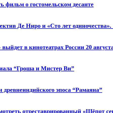
ь фильм о гостомельском десанте
ектив Де Ниро и «Сто лет одиночества».
выйдет в кинотеатрах России 20 август
риала “Гроша и Мистер Ви”
 древнеиндийского эпоса “Рамаяна”
мотреть отреставрированный «Шёпот се