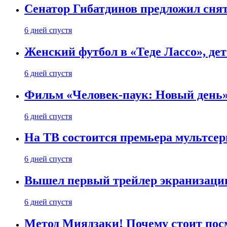
Сенатор Гибатдинов предложил снят
6 дней спустя
Женский футбол в «Теде Лассо», дет
6 дней спустя
Фильм «Человек-паук: Новый день» 
6 дней спустя
На ТВ состоится премьера мультсе
6 дней спустя
Вышел первый трейлер экранизации
6 дней спустя
Метод Миядзаки! Почему стоит пос