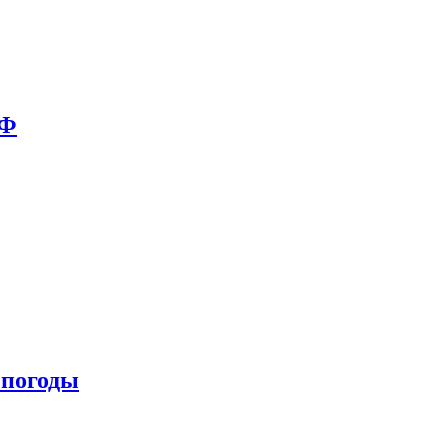
РФ
 погоды