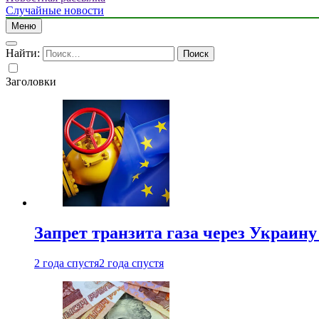
Случайные новости
Меню
Найти:
Заголовки
Запрет транзита газа через Украин
2 года спустя
2 года спустя