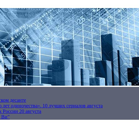
ском десанте
 лет одиночества». 10 лучших сериалов августа
 России 20 августа
р Ви”