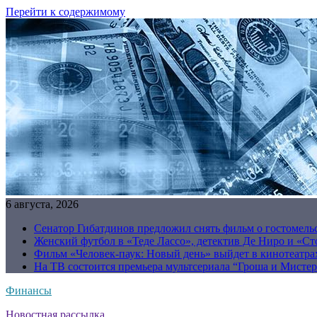
Перейти к содержимому
6 августа, 2026
Сенатор Гибатдинов предложил снять фильм о гостомель
Женский футбол в «Теде Лассо», детектив Де Ниро и «Сто
Фильм «Человек-паук: Новый день» выйдет в кинотеатрах
На ТВ состоится премьера мультсериала “Гроша и Мисте
Финансы
Новостная рассылка