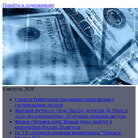
Перейти к содержимому
6 августа, 2026
Сенатор Гибатдинов предложил снять фильм о
гостомельском десанте
Женский футбол в «Теде Лассо», детектив Де Ниро и
«Сто лет одиночества». 10 лучших сериалов августа
Фильм «Человек-паук: Новый день» выйдет в
кинотеатрах России 20 августа
На ТВ состоится премьера мультсериала “Гроша и