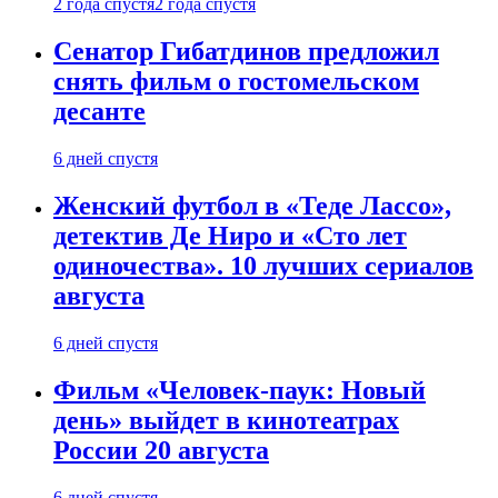
2 года спустя
2 года спустя
Сенатор Гибатдинов предложил
снять фильм о гостомельском
десанте
6 дней спустя
Женский футбол в «Теде Лассо»,
детектив Де Ниро и «Сто лет
одиночества». 10 лучших сериалов
августа
6 дней спустя
Фильм «Человек-паук: Новый
день» выйдет в кинотеатрах
России 20 августа
6 дней спустя