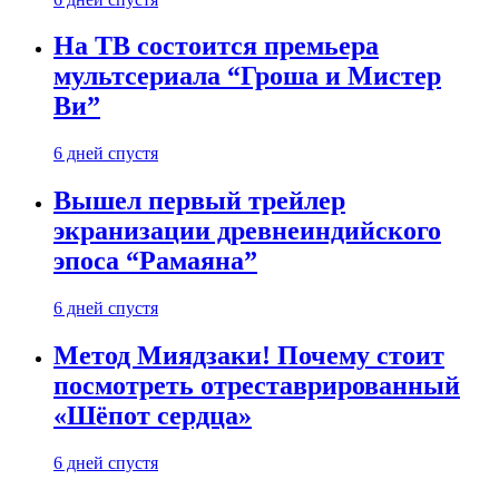
На ТВ состоится премьера
мультсериала “Гроша и Мистер
Ви”
6 дней спустя
Вышел первый трейлер
экранизации древнеиндийского
эпоса “Рамаяна”
6 дней спустя
Метод Миядзаки! Почему стоит
посмотреть отреставрированный
«Шёпот сердца»
6 дней спустя