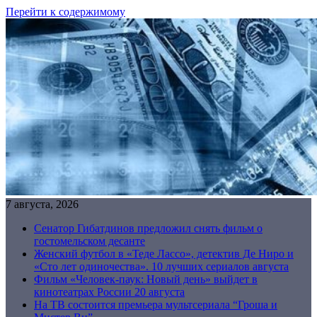
Перейти к содержимому
7 августа, 2026
Сенатор Гибатдинов предложил снять фильм о
гостомельском десанте
Женский футбол в «Теде Лассо», детектив Де Ниро и
«Сто лет одиночества». 10 лучших сериалов августа
Фильм «Человек-паук: Новый день» выйдет в
кинотеатрах России 20 августа
На ТВ состоится премьера мультсериала “Гроша и