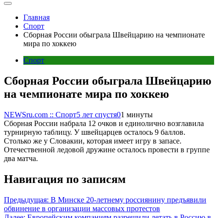
Главная
Спорт
Сборная России обыграла Швейцарию на чемпионате
мира по хоккею
Спорт
Сборная России обыграла Швейцарию
на чемпионате мира по хоккею
NEWSru.com :: Спорт
5 лет спустя
0
1 минуты
Сборная России набрала 12 очков и единолично возглавила
турнирную таблицу. У швейцарцев осталось 9 баллов.
Столько же у Словакии, которая имеет игру в запасе.
Отечественной ледовой дружине осталось провести в группе
два матча.
Навигация по записям
Предыдущая:
В Минске 20-летнему россиянину предъявили
обвинение в организации массовых протестов
Далее:
Европейским компаниям разрешили летать в Россию в