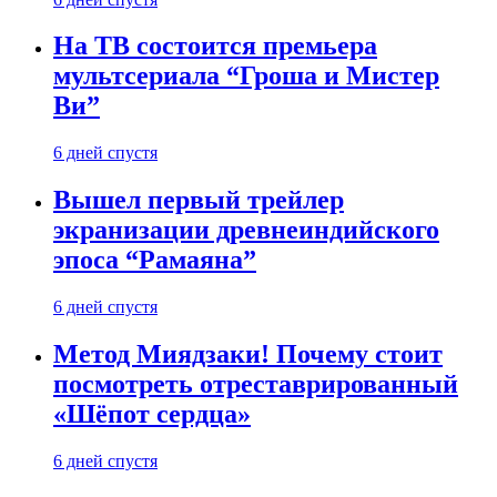
На ТВ состоится премьера
мультсериала “Гроша и Мистер
Ви”
6 дней спустя
Вышел первый трейлер
экранизации древнеиндийского
эпоса “Рамаяна”
6 дней спустя
Метод Миядзаки! Почему стоит
посмотреть отреставрированный
«Шёпот сердца»
6 дней спустя