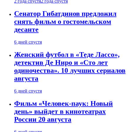
2 года спустя
2 года спустя
Сенатор Гибатдинов предложил
снять фильм о гостомельском
десанте
6 дней спустя
Женский футбол в «Теде Лассо»,
детектив Де Ниро и «Сто лет
одиночества». 10 лучших сериалов
августа
6 дней спустя
Фильм «Человек-паук: Новый
день» выйдет в кинотеатрах
России 20 августа
6 дней спустя