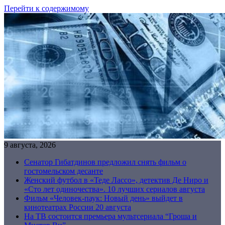
Перейти к содержимому
9 августа, 2026
Сенатор Гибатдинов предложил снять фильм о
гостомельском десанте
Женский футбол в «Теде Лассо», детектив Де Ниро и
«Сто лет одиночества». 10 лучших сериалов августа
Фильм «Человек-паук: Новый день» выйдет в
кинотеатрах России 20 августа
На ТВ состоится премьера мультсериала “Гроша и