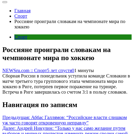
Главная
Спорт
Россияне проиграли словакам на чемпионате мира по
хоккею
Спорт
Россияне проиграли словакам на
чемпионате мира по хоккею
NEWSru.com :: Спорт
5 лет спустя
0
1 минуты
Сборная России в понедельник уступила команде Словакии в
матче третьего тура группового этапа чемпионата мира по
хоккею в Риге, потерпев первое поражение на турнире.
Встреча в Риге завершилась со счетом 3:1 в пользу словаков.
Навигация по записям
Предыдущая:
Аббас Галлямов: “Российские власти слишком
уж часто говорят откровенную неправду”
Далее:
Андрей Никулин: “Только у нас само желание путем
выборов и мирных протестов изменить режим сродни самой