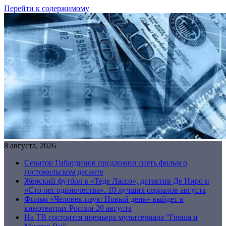
Перейти к содержимому
8 августа, 2026
Сенатор Гибатдинов предложил снять фильм о
гостомельском десанте
Женский футбол в «Теде Лассо», детектив Де Ниро и
«Сто лет одиночества». 10 лучших сериалов августа
Фильм «Человек-паук: Новый день» выйдет в
кинотеатрах России 20 августа
На ТВ состоится премьера мультсериала “Гроша и