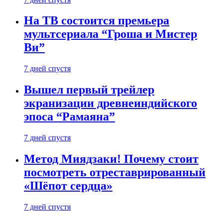
На ТВ состоится премьера
мультсериала “Гроша и Мистер
Ви”
7 дней спустя
Вышел первый трейлер
экранизации древнеиндийского
эпоса “Рамаяна”
7 дней спустя
Метод Миядзаки! Почему стоит
посмотреть отреставрированный
«Шёпот сердца»
7 дней спустя