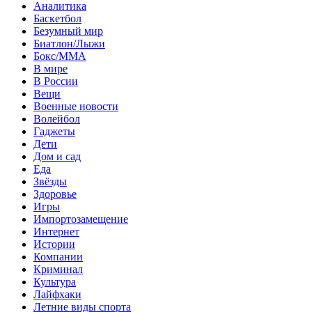
Аналитика
Баскетбол
Безумный мир
Биатлон/Лыжи
Бокс/MMA
В мире
В России
Вещи
Военные новости
Волейбол
Гаджеты
Дети
Дом и сад
Еда
Звёзды
Здоровье
Игры
Импортозамещение
Интернет
Истории
Компании
Криминал
Культура
Лайфхаки
Летние виды спорта