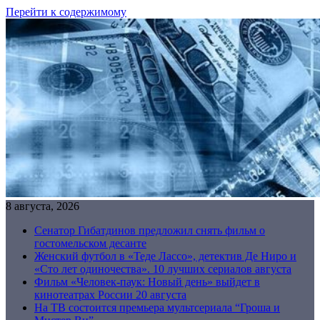
Перейти к содержимому
8 августа, 2026
Сенатор Гибатдинов предложил снять фильм о
гостомельском десанте
Женский футбол в «Теде Лассо», детектив Де Ниро и
«Сто лет одиночества». 10 лучших сериалов августа
Фильм «Человек-паук: Новый день» выйдет в
кинотеатрах России 20 августа
На ТВ состоится премьера мультсериала “Гроша и