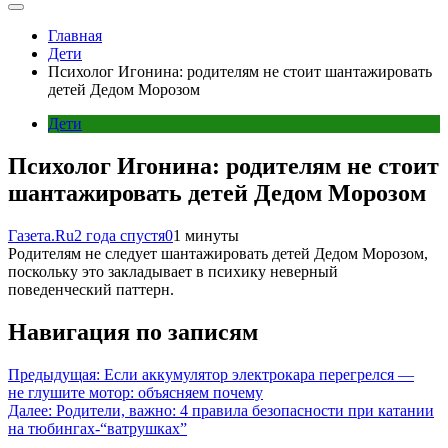
Главная
Дети
Психолог Игонина: родителям не стоит шантажировать
детей Дедом Морозом
Дети
Психолог Игонина: родителям не стоит
шантажировать детей Дедом Морозом
Газета.Ru
2 года спустя
0
1 минуты
Родителям не следует шантажировать детей Дедом Морозом,
поскольку это закладывает в психику неверный
поведенческий паттерн.
Навигация по записям
Предыдущая:
Если аккумулятор электрокара перегрелся —
не глушите мотор: объясняем почему
Далее:
Родители, важно: 4 правила безопасности при катании
на тюбингах-“ватрушках”