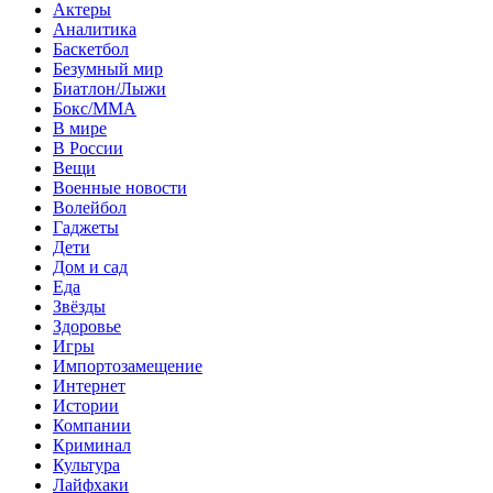
Актеры
Аналитика
Баскетбол
Безумный мир
Биатлон/Лыжи
Бокс/MMA
В мире
В России
Вещи
Военные новости
Волейбол
Гаджеты
Дети
Дом и сад
Еда
Звёзды
Здоровье
Игры
Импортозамещение
Интернет
Истории
Компании
Криминал
Культура
Лайфхаки