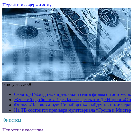
Перейти к содержимому
9 августа, 2026
Сенатор Гибатдинов предложил снять фильм о гостомель
Женский футбол в «Теде Лассо», детектив Де Ниро и «Сто
Фильм «Человек-паук: Новый день» выйдет в кинотеатрах
На ТВ состоится премьера мультсериала “Гроша и Мисте
Финансы
Новостная рассылка