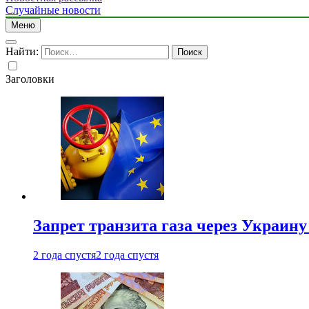
Случайные новости
Меню
Найти:
Заголовки
Запрет транзита газа через Украин
2 года спустя
2 года спустя