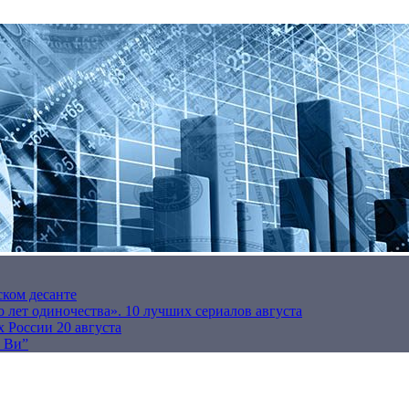
ском десанте
 лет одиночества». 10 лучших сериалов августа
 России 20 августа
р Ви”