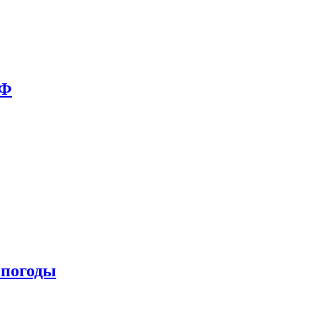
РФ
 погоды