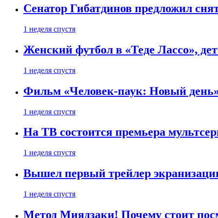
Сенатор Гибатдинов предложил снят
1 неделя спустя
Женский футбол в «Теде Лассо», дет
1 неделя спустя
Фильм «Человек-паук: Новый день» 
1 неделя спустя
На ТВ состоится премьера мультсе
1 неделя спустя
Вышел первый трейлер экранизации
1 неделя спустя
Метод Миядзаки! Почему стоит пос