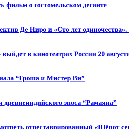
ь фильм о гостомельском десанте
ектив Де Ниро и «Сто лет одиночества».
выйдет в кинотеатрах России 20 август
риала “Гроша и Мистер Ви”
 древнеиндийского эпоса “Рамаяна”
мотреть отреставрированный «Шёпот се