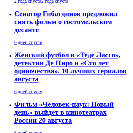
2 года спустя
2 года спустя
Сенатор Гибатдинов предложил
снять фильм о гостомельском
десанте
6 дней спустя
Женский футбол в «Теде Лассо»,
детектив Де Ниро и «Сто лет
одиночества». 10 лучших сериалов
августа
6 дней спустя
Фильм «Человек-паук: Новый
день» выйдет в кинотеатрах
России 20 августа
6 дней спустя