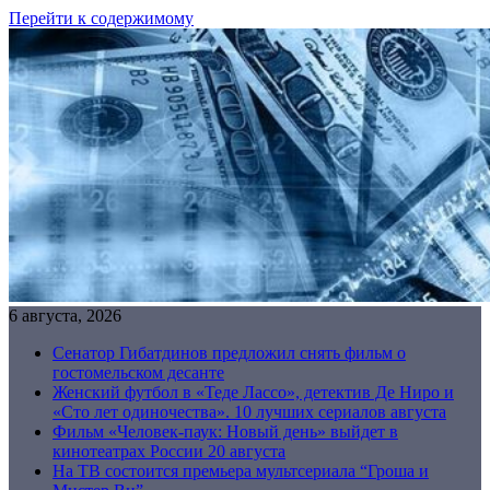
Перейти к содержимому
6 августа, 2026
Сенатор Гибатдинов предложил снять фильм о
гостомельском десанте
Женский футбол в «Теде Лассо», детектив Де Ниро и
«Сто лет одиночества». 10 лучших сериалов августа
Фильм «Человек-паук: Новый день» выйдет в
кинотеатрах России 20 августа
На ТВ состоится премьера мультсериала “Гроша и