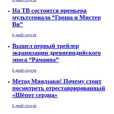
На ТВ состоится премьера
мультсериала “Гроша и Мистер
Ви”
6 дней спустя
Вышел первый трейлер
экранизации древнеиндийского
эпоса “Рамаяна”
6 дней спустя
Метод Миядзаки! Почему стоит
посмотреть отреставрированный
«Шёпот сердца»
6 дней спустя