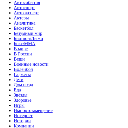
Автособытия
Автоспорт
Автоэксперт
Актеры
Аналитика
Баскетбол
Безумный мир
Биатлон/Лыжи
Бокс/MMA
В мире
В России
Вещи
Военные новости
Волейбол
Гаджеты
Дети
Дом и сад
Еда
Звёзды
Здоровье
Игры
Импортозамещение
Интернет
Истории
Компании