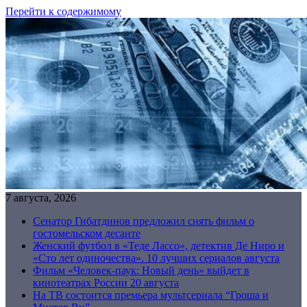
Перейти к содержимому
7 августа, 2026
Сенатор Гибатдинов предложил снять фильм о
гостомельском десанте
Женский футбол в «Теде Лассо», детектив Де Ниро и
«Сто лет одиночества». 10 лучших сериалов августа
Фильм «Человек-паук: Новый день» выйдет в
кинотеатрах России 20 августа
На ТВ состоится премьера мультсериала “Гроша и