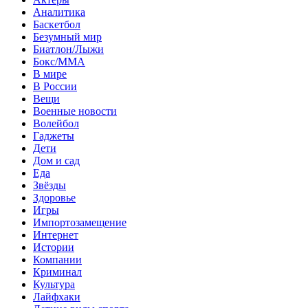
Аналитика
Баскетбол
Безумный мир
Биатлон/Лыжи
Бокс/MMA
В мире
В России
Вещи
Военные новости
Волейбол
Гаджеты
Дети
Дом и сад
Еда
Звёзды
Здоровье
Игры
Импортозамещение
Интернет
Истории
Компании
Криминал
Культура
Лайфхаки