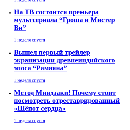
На ТВ состоится премьера
мультсериала “Гроша и Мистер
Ви”
1 неделя спустя
Вышел первый трейлер
экранизации древнеиндийского
эпоса “Рамаяна”
1 неделя спустя
Метод Миядзаки! Почему стоит
посмотреть отреставрированный
«Шёпот сердца»
1 неделя спустя