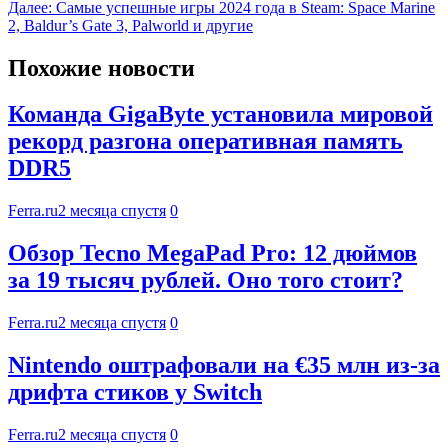
Далее:
Самые успешные игры 2024 года в Steam: Space Marine
2, Baldur’s Gate 3, Palworld и другие
Похожие новости
Команда GigaByte установила мировой
рекорд разгона оперативная память
DDR5
Ferra.ru
2 месяца спустя
0
Обзор Tecno MegaPad Pro: 12 дюймов
за 19 тысяч рублей. Оно того стоит?
Ferra.ru
2 месяца спустя
0
Nintendo оштрафовали на €35 млн из-за
дрифта стиков у Switch
Ferra.ru
2 месяца спустя
0