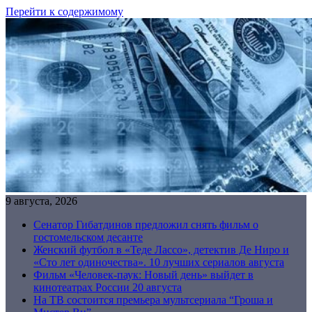
Перейти к содержимому
9 августа, 2026
Сенатор Гибатдинов предложил снять фильм о
гостомельском десанте
Женский футбол в «Теде Лассо», детектив Де Ниро и
«Сто лет одиночества». 10 лучших сериалов августа
Фильм «Человек-паук: Новый день» выйдет в
кинотеатрах России 20 августа
На ТВ состоится премьера мультсериала “Гроша и