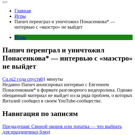
Главная
Игры
Папич переиграл и уничтожил Понасенкова* —
интервью с «маэстро» не выйдет
Игры
Папич переиграл и уничтожил
Понасенкова* — интервью с «маэстро»
не выйдет
Cq.ru
2 года спустя
0
1 минуты
Недавно Папич анонсировал интервью с Евгением
Понасенковым* в формате разговорного видеоролика. Однако
обещанный материал не выйдет из-за ряда проблем, о которых
Виталий сообщил в своем YouTube-сообществе.
Навигация по записям
Предыдущая:
Свиной окорок или лопатка — что выбрать
для праздничных блюд