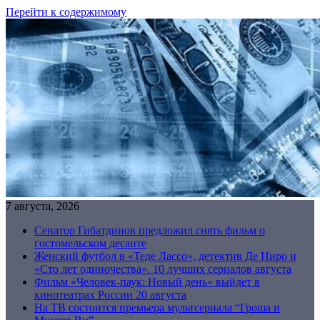
Перейти к содержимому
7 августа, 2026
Сенатор Гибатдинов предложил снять фильм о
гостомельском десанте
Женский футбол в «Теде Лассо», детектив Де Ниро и
«Сто лет одиночества». 10 лучших сериалов августа
Фильм «Человек-паук: Новый день» выйдет в
кинотеатрах России 20 августа
На ТВ состоится премьера мультсериала “Гроша и