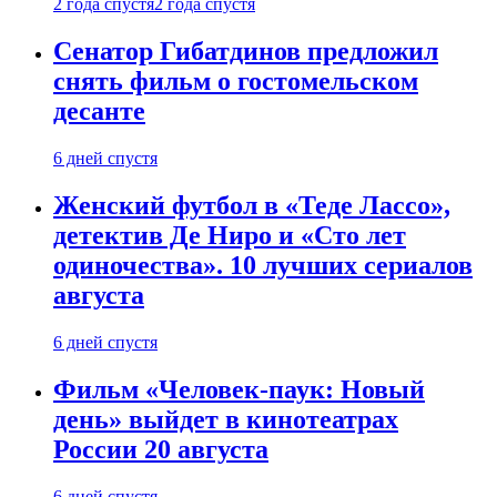
2 года спустя
2 года спустя
Сенатор Гибатдинов предложил
снять фильм о гостомельском
десанте
6 дней спустя
Женский футбол в «Теде Лассо»,
детектив Де Ниро и «Сто лет
одиночества». 10 лучших сериалов
августа
6 дней спустя
Фильм «Человек-паук: Новый
день» выйдет в кинотеатрах
России 20 августа
6 дней спустя