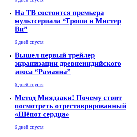
На ТВ состоится премьера
мультсериала “Гроша и Мистер
Ви”
6 дней спустя
Вышел первый трейлер
экранизации древнеиндийского
эпоса “Рамаяна”
6 дней спустя
Метод Миядзаки! Почему стоит
посмотреть отреставрированный
«Шёпот сердца»
6 дней спустя