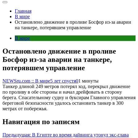
Главная
В мире
Остановлено движение в проливе Босфор из-за аварии
на танкере, потерявшем управление
В мире
Остановлено движение в проливе
Босфор из-за аварии на танкере,
потерявшем управление
NEWSru.com :: В мире
5 лет спустя
0
1 минуты
Танкер длиной 249 метров потерял ход, перекрыл движение
по проливу в обе стороны и начал дрейфовать в сторону
берега. Спасательному судну и буксирам Главного управления
береговой безопасности удалось остановить танкер в 300
метрах от побережья.
Навигация по записям
Предыдущая:
В Египте во время дайвинга утонул экс-глава