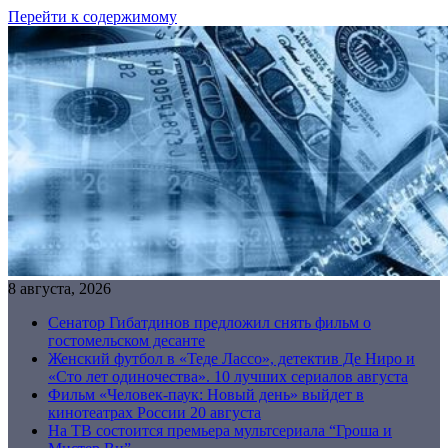
Перейти к содержимому
8 августа, 2026
Сенатор Гибатдинов предложил снять фильм о
гостомельском десанте
Женский футбол в «Теде Лассо», детектив Де Ниро и
«Сто лет одиночества». 10 лучших сериалов августа
Фильм «Человек-паук: Новый день» выйдет в
кинотеатрах России 20 августа
На ТВ состоится премьера мультсериала “Гроша и