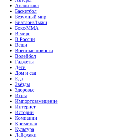
Аналитика
Баскетбол
Безумный мир
Биатлон/Лыжи
Бокс/MMA
В мире
В России
Вещи
Военные новости
Волейбол
Гаджеты
Дети
Дом и сад
Еда
Звёзды
Здоровье
Игры
Импортозамещение
Интернет
Истории
Компании
Криминал
Культура
Лайфхаки