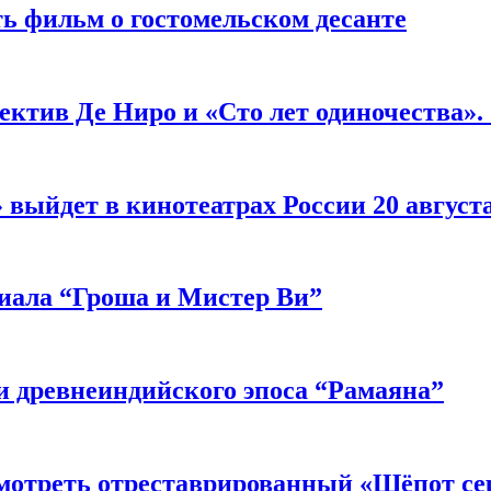
ь фильм о гостомельском десанте
ектив Де Ниро и «Сто лет одиночества».
выйдет в кинотеатрах России 20 август
риала “Гроша и Мистер Ви”
 древнеиндийского эпоса “Рамаяна”
мотреть отреставрированный «Шёпот се