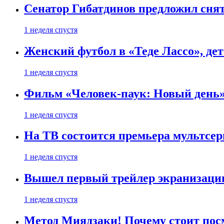
Сенатор Гибатдинов предложил снят
1 неделя спустя
Женский футбол в «Теде Лассо», дет
1 неделя спустя
Фильм «Человек-паук: Новый день» 
1 неделя спустя
На ТВ состоится премьера мультсе
1 неделя спустя
Вышел первый трейлер экранизации
1 неделя спустя
Метод Миядзаки! Почему стоит пос