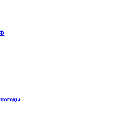
РФ
 погоды