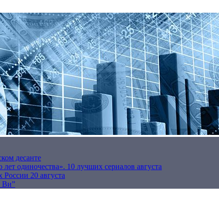
ском десанте
 лет одиночества». 10 лучших сериалов августа
 России 20 августа
р Ви”