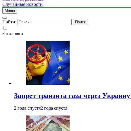
Случайные новости
Меню
Найти:
Заголовки
Запрет транзита газа через Украин
2 года спустя
2 года спустя