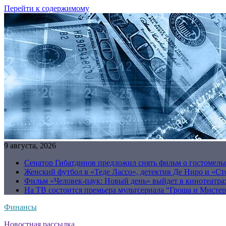
Перейти к содержимому
9 августа, 2026
Сенатор Гибатдинов предложил снять фильм о гостомель
Женский футбол в «Теде Лассо», детектив Де Ниро и «Сто
Фильм «Человек-паук: Новый день» выйдет в кинотеатрах
На ТВ состоится премьера мультсериала “Гроша и Мисте
Финансы
Новостная рассылка