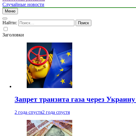
Случайные новости
Меню
Найти:
Заголовки
Запрет транзита газа через Украин
2 года спустя
2 года спустя