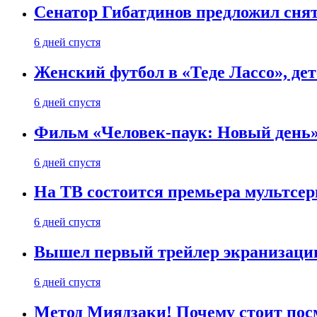
Сенатор Гибатдинов предложил снят
6 дней спустя
Женский футбол в «Теде Лассо», дет
6 дней спустя
Фильм «Человек-паук: Новый день» 
6 дней спустя
На ТВ состоится премьера мультсе
6 дней спустя
Вышел первый трейлер экранизации
6 дней спустя
Метод Миядзаки! Почему стоит пос