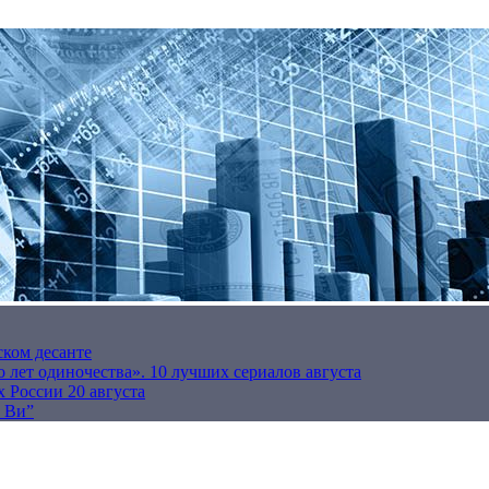
ском десанте
 лет одиночества». 10 лучших сериалов августа
 России 20 августа
р Ви”