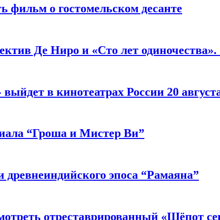
ь фильм о гостомельском десанте
ектив Де Ниро и «Сто лет одиночества».
выйдет в кинотеатрах России 20 август
риала “Гроша и Мистер Ви”
 древнеиндийского эпоса “Рамаяна”
мотреть отреставрированный «Шёпот се