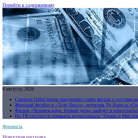
Перейти к содержимому
6 августа, 2026
Сенатор Гибатдинов предложил снять фильм о гостомель
Женский футбол в «Теде Лассо», детектив Де Ниро и «Сто
Фильм «Человек-паук: Новый день» выйдет в кинотеатрах
На ТВ состоится премьера мультсериала “Гроша и Мисте
Финансы
Новостная рассылка