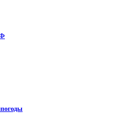
РФ
 погоды