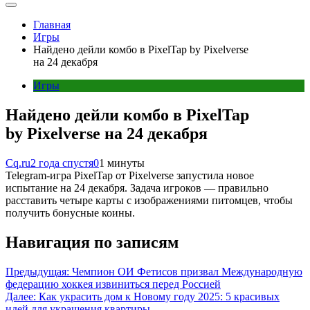
Главная
Игры
Найдено дейли комбо в PixelTap by Pixelverse
на 24 декабря
Игры
Найдено дейли комбо в PixelTap
by Pixelverse на 24 декабря
Cq.ru
2 года спустя
0
1 минуты
Telegram-игра PixelTap от Pixelverse запустила новое
испытание на 24 декабря. Задача игроков — правильно
расставить четыре карты с изображениями питомцев, чтобы
получить бонусные коины.
Навигация по записям
Предыдущая:
Чемпион ОИ Фетисов призвал Международную
федерацию хоккея извиниться перед Россией
Далее:
Как украсить дом к Новому году 2025: 5 красивых
идей для украшения квартиры