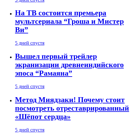
На ТВ состоится премьера
мультсериала “Гроша и Мистер
Ви”
5 дней спустя
Вышел первый трейлер
экранизации древнеиндийского
эпоса “Рамаяна”
5 дней спустя
Метод Миядзаки! Почему стоит
посмотреть отреставрированный
«Шёпот сердца»
5 дней спустя