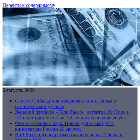
Перейти к содержимому
6 августа, 2026
Сенатор Гибатдинов предложил снять фильм о
гостомельском десанте
Женский футбол в «Теде Лассо», детектив Де Ниро и
«Сто лет одиночества». 10 лучших сериалов августа
Фильм «Человек-паук: Новый день» выйдет в
кинотеатрах России 20 августа
На ТВ состоится премьера мультсериала “Гроша и