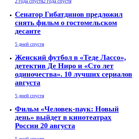
2 года спустя
2 года спустя
Сенатор Гибатдинов предложил
снять фильм о гостомельском
десанте
5 дней спустя
Женский футбол в «Теде Лассо»,
детектив Де Ниро и «Сто лет
одиночества». 10 лучших сериалов
августа
5 дней спустя
Фильм «Человек-паук: Новый
день» выйдет в кинотеатрах
России 20 августа
5 дней спустя