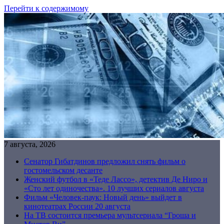
Перейти к содержимому
7 августа, 2026
Сенатор Гибатдинов предложил снять фильм о
гостомельском десанте
Женский футбол в «Теде Лассо», детектив Де Ниро и
«Сто лет одиночества». 10 лучших сериалов августа
Фильм «Человек-паук: Новый день» выйдет в
кинотеатрах России 20 августа
На ТВ состоится премьера мультсериала “Гроша и