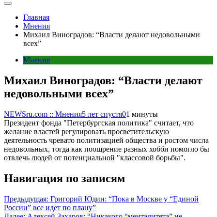
Главная
Мнения
Михаил Виноградов: “Власти делают недовольными
всех”
Мнения
Михаил Виноградов: “Власти делают
недовольными всех”
NEWSru.com :: Мнения
5 лет спустя
0
1 минуты
Президент фонда "Петербургская политика" считает, что
желание властей регулировать просветительскую
деятельность чревато политизацией общества и ростом числа
недовольных, тогда как поощрение разных хобби помогло бы
отвлечь людей от потенциальной "классовой борьбы".
Навигация по записям
Предыдущая:
Григорий Юдин: “Пока в Москве у “Единой
России” все идет по плану”
Далее:
Алексей Захаров: “Никакого “менталитета” не