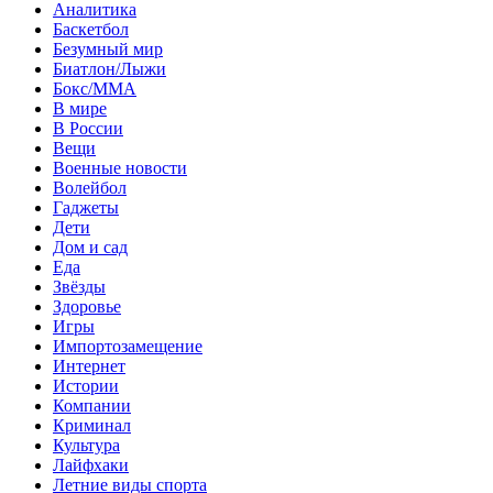
Аналитика
Баскетбол
Безумный мир
Биатлон/Лыжи
Бокс/MMA
В мире
В России
Вещи
Военные новости
Волейбол
Гаджеты
Дети
Дом и сад
Еда
Звёзды
Здоровье
Игры
Импортозамещение
Интернет
Истории
Компании
Криминал
Культура
Лайфхаки
Летние виды спорта