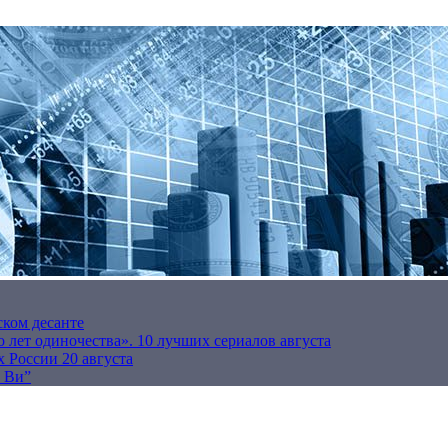
ском десанте
 лет одиночества». 10 лучших сериалов августа
 России 20 августа
р Ви”