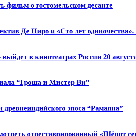
ь фильм о гостомельском десанте
ектив Де Ниро и «Сто лет одиночества».
выйдет в кинотеатрах России 20 август
риала “Гроша и Мистер Ви”
 древнеиндийского эпоса “Рамаяна”
мотреть отреставрированный «Шёпот се