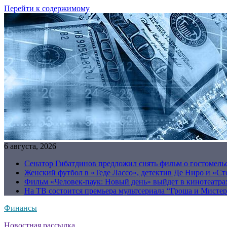
Перейти к содержимому
6 августа, 2026
Сенатор Гибатдинов предложил снять фильм о гостомель
Женский футбол в «Теде Лассо», детектив Де Ниро и «Сто
Фильм «Человек-паук: Новый день» выйдет в кинотеатрах
На ТВ состоится премьера мультсериала “Гроша и Мисте
Финансы
Новостная рассылка