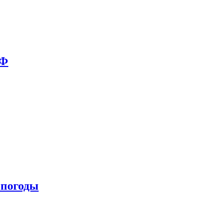
РФ
 погоды