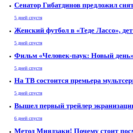
Сенатор Гибатдинов предложил снят
5 дней спустя
Женский футбол в «Теде Лассо», дет
5 дней спустя
Фильм «Человек-паук: Новый день» 
5 дней спустя
На ТВ состоится премьера мультсе
5 дней спустя
Вышел первый трейлер экранизации
6 дней спустя
Метод Миядзаки! Почему стоит пос