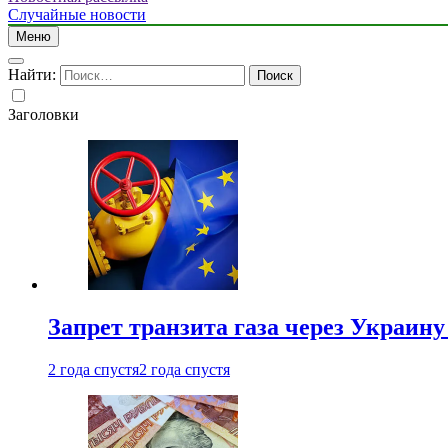
Случайные новости
Меню
Найти:
Заголовки
Запрет транзита газа через Украин
2 года спустя
2 года спустя