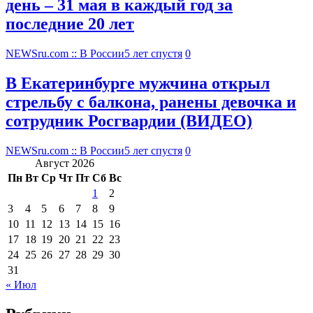
день – 31 мая в каждый год за
последние 20 лет
NEWSru.com :: В России
5 лет спустя
0
В Екатеринбурге мужчина открыл
стрельбу с балкона, ранены девочка и
сотрудник Росгвардии (ВИДЕО)
NEWSru.com :: В России
5 лет спустя
0
Август 2026
Пн
Вт
Ср
Чт
Пт
Сб
Вс
1
2
3
4
5
6
7
8
9
10
11
12
13
14
15
16
17
18
19
20
21
22
23
24
25
26
27
28
29
30
31
« Июл