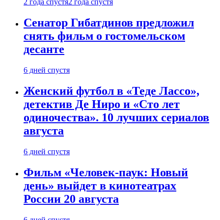
2 года спустя
2 года спустя
Сенатор Гибатдинов предложил
снять фильм о гостомельском
десанте
6 дней спустя
Женский футбол в «Теде Лассо»,
детектив Де Ниро и «Сто лет
одиночества». 10 лучших сериалов
августа
6 дней спустя
Фильм «Человек-паук: Новый
день» выйдет в кинотеатрах
России 20 августа
6 дней спустя