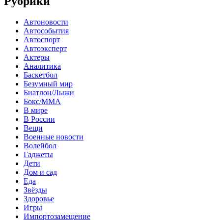
Рубрики
Автоновости
Автособытия
Автоспорт
Автоэксперт
Актеры
Аналитика
Баскетбол
Безумный мир
Биатлон/Лыжи
Бокс/MMA
В мире
В России
Вещи
Военные новости
Волейбол
Гаджеты
Дети
Дом и сад
Еда
Звёзды
Здоровье
Игры
Импортозамещение