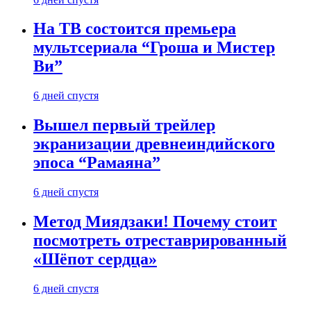
На ТВ состоится премьера
мультсериала “Гроша и Мистер
Ви”
6 дней спустя
Вышел первый трейлер
экранизации древнеиндийского
эпоса “Рамаяна”
6 дней спустя
Метод Миядзаки! Почему стоит
посмотреть отреставрированный
«Шёпот сердца»
6 дней спустя