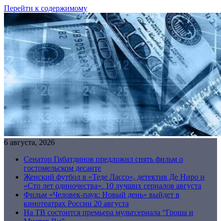
Перейти к содержимому
6 августа, 2026
Сенатор Гибатдинов предложил снять фильм о
гостомельском десанте
Женский футбол в «Теде Лассо», детектив Де Ниро и
«Сто лет одиночества». 10 лучших сериалов августа
Фильм «Человек-паук: Новый день» выйдет в
кинотеатрах России 20 августа
На ТВ состоится премьера мультсериала “Гроша и