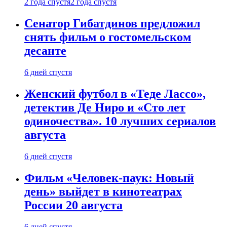
2 года спустя
2 года спустя
Сенатор Гибатдинов предложил
снять фильм о гостомельском
десанте
6 дней спустя
Женский футбол в «Теде Лассо»,
детектив Де Ниро и «Сто лет
одиночества». 10 лучших сериалов
августа
6 дней спустя
Фильм «Человек-паук: Новый
день» выйдет в кинотеатрах
России 20 августа
6 дней спустя