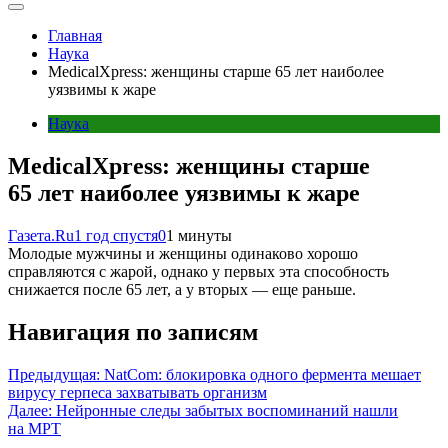
Главная
Наука
MedicalXpress: женщины старше 65 лет наиболее
уязвимы к жаре
Наука
MedicalXpress: женщины старше
65 лет наиболее уязвимы к жаре
Газета.Ru
1 год спустя
0
1 минуты
Молодые мужчины и женщины одинаково хорошо
справляются с жарой, однако у первых эта способность
снижается после 65 лет, а у вторых — еще раньше.
Навигация по записям
Предыдущая:
NatCom: блокировка одного фермента мешает
вирусу герпеса захватывать организм
Далее:
Нейронные следы забытых воспоминаний нашли
на МРТ