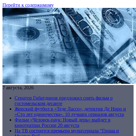
Перейти к содержимому
7 августа, 2026
Сенатор Гибатдинов предложил снять фильм о
гостомельском десанте
Женский футбол в «Теде Лассо», детектив Де Ниро и
«Сто лет одиночества». 10 лучших сериалов августа
Фильм «Человек-паук: Новый день» выйдет в
кинотеатрах России 20 августа
На ТВ состоится премьера мультсериала “Гроша и