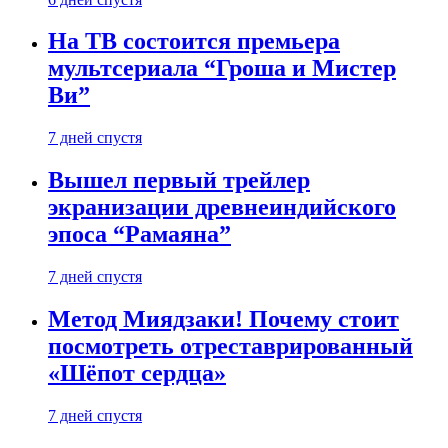
На ТВ состоится премьера
мультсериала “Гроша и Мистер
Ви”
7 дней спустя
Вышел первый трейлер
экранизации древнеиндийского
эпоса “Рамаяна”
7 дней спустя
Метод Миядзаки! Почему стоит
посмотреть отреставрированный
«Шёпот сердца»
7 дней спустя