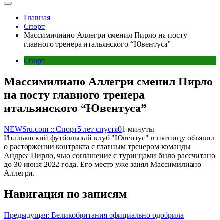
Главная
Спорт
Массимилиано Аллегри сменил Пирло на посту
главного тренера итальянского “Ювентуса”
Спорт
Массимилиано Аллегри сменил Пирло
на посту главного тренера
итальянского “Ювентуса”
NEWSru.com :: Спорт
5 лет спустя
0
1 минуты
Итальянский футбольный клуб "Ювентус" в пятницу объявил
о расторжении контракта с главным тренером команды
Андреа Пирло, чью соглашение с туринцами было рассчитано
до 30 июня 2022 года. Его место уже занял Массимилиано
Аллегри.
Навигация по записям
Предыдущая:
Великобритания официально одобрила