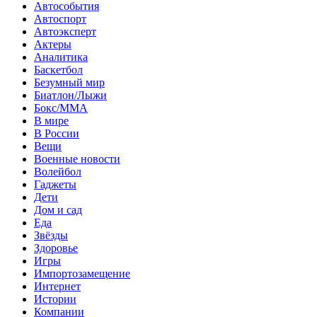
Автособытия
Автоспорт
Автоэксперт
Актеры
Аналитика
Баскетбол
Безумный мир
Биатлон/Лыжи
Бокс/MMA
В мире
В России
Вещи
Военные новости
Волейбол
Гаджеты
Дети
Дом и сад
Еда
Звёзды
Здоровье
Игры
Импортозамещение
Интернет
Истории
Компании