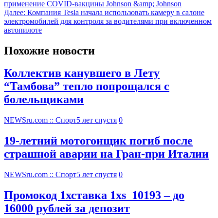
применение COVID-вакцины Johnson &amp; Johnson
Далее:
Компания Tesla начала использовать камеру в салоне
электромобилей для контроля за водителями при включенном
автопилоте
Похожие новости
Коллектив канувшего в Лету
“Тамбова” тепло попрощался с
болельщиками
NEWSru.com :: Спорт
5 лет спустя
0
19-летний мотогонщик погиб после
страшной аварии на Гран-при Италии
NEWSru.com :: Спорт
5 лет спустя
0
Промокод 1хставка 1xs_10193 – до
16000 рублей за депозит