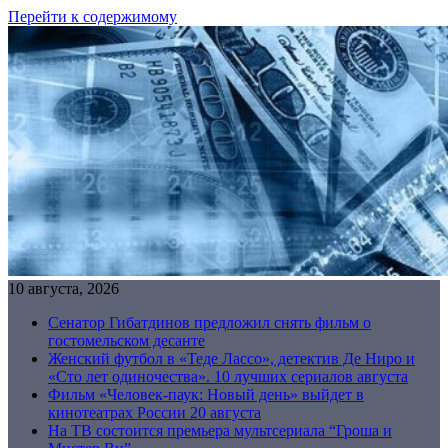
Перейти к содержимому
10 августа, 2026
Сенатор Гибатдинов предложил снять фильм о
гостомельском десанте
Женский футбол в «Теде Лассо», детектив Де Ниро и
«Сто лет одиночества». 10 лучших сериалов августа
Фильм «Человек-паук: Новый день» выйдет в
кинотеатрах России 20 августа
На ТВ состоится премьера мультсериала “Гроша и