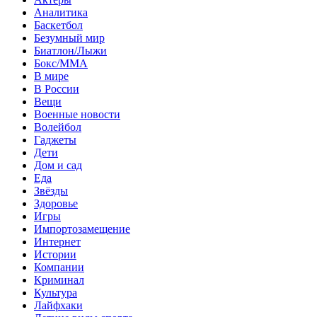
Аналитика
Баскетбол
Безумный мир
Биатлон/Лыжи
Бокс/MMA
В мире
В России
Вещи
Военные новости
Волейбол
Гаджеты
Дети
Дом и сад
Еда
Звёзды
Здоровье
Игры
Импортозамещение
Интернет
Истории
Компании
Криминал
Культура
Лайфхаки