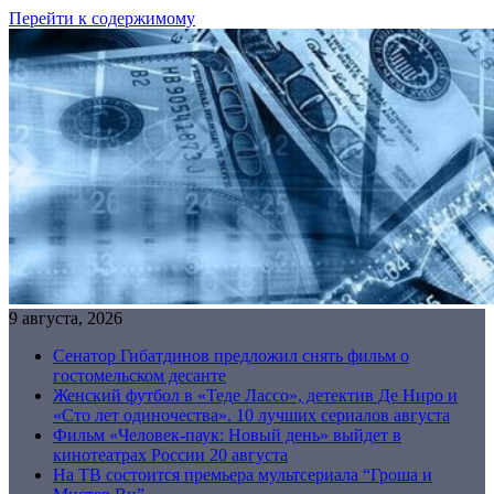
Перейти к содержимому
9 августа, 2026
Сенатор Гибатдинов предложил снять фильм о
гостомельском десанте
Женский футбол в «Теде Лассо», детектив Де Ниро и
«Сто лет одиночества». 10 лучших сериалов августа
Фильм «Человек-паук: Новый день» выйдет в
кинотеатрах России 20 августа
На ТВ состоится премьера мультсериала “Гроша и