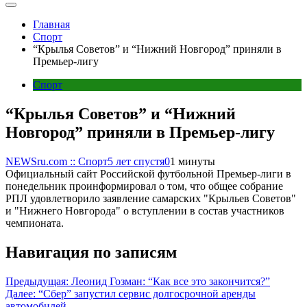
Главная
Спорт
“Крылья Советов” и “Нижний Новгород” приняли в
Премьер-лигу
Спорт
“Крылья Советов” и “Нижний
Новгород” приняли в Премьер-лигу
NEWSru.com :: Спорт
5 лет спустя
0
1 минуты
Официальный сайт Российской футбольной Премьер-лиги в
понедельник проинформировал о том, что общее собрание
РПЛ удовлетворило заявление самарских "Крыльев Советов"
и "Нижнего Новгорода" о вступлении в состав участников
чемпионата.
Навигация по записям
Предыдущая:
Леонид Гозман: “Как все это закончится?”
Далее:
“Сбер” запустил сервис долгосрочной аренды
автомобилей